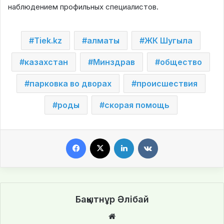
наблюдением профильных специалистов.
Tiek.kz
алматы
ЖК Шугыла
казахстан
Минздрав
общество
парковка во дворах
происшествия
роды
скорая помощь
Facebook
X
LinkedIn
VKontakte
Бақытнұр Әлібай
We