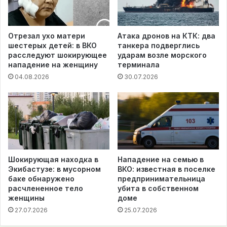
Отрезал ухо матери
Атака дронов на КТК: два
шестерых детей: в ВКО
танкера подверглись
расследуют шокирующее
ударам возле морского
нападение на женщину
терминала
04.08.2026
30.07.2026
Шокирующая находка в
Нападение на семью в
Экибастузе: в мусорном
ВКО: известная в поселке
баке обнаружено
предпринимательница
расчлененное тело
убита в собственном
женщины
доме
27.07.2026
25.07.2026