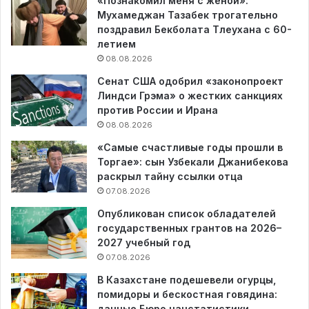
«Познакомил меня с женой»:
Мухамеджан Тазабек трогательно
поздравил Бекболата Тлеухана с 60-
летием
08.08.2026
Сенат США одобрил «законопроект
Линдси Грэма» о жестких санкциях
против России и Ирана
08.08.2026
«Самые счастливые годы прошли в
Торгае»: сын Узбекали Джанибекова
раскрыл тайну ссылки отца
07.08.2026
Опубликован список обладателей
государственных грантов на 2026–
2027 учебный год
07.08.2026
В Казахстане подешевели огурцы,
помидоры и бескостная говядина:
данные Бюро нацстатистики