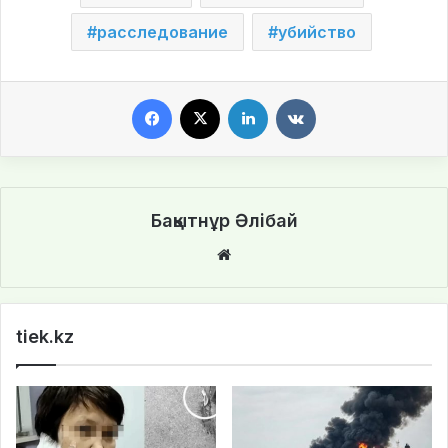
расследование
убийство
Facebook
X
LinkedIn
VKontakte
Бақытнұр Әлібай
We
bsi
te
tiek.kz