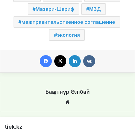
Мазари-Шариф
МВД
межправительственное соглашение
экология
Facebook
X
LinkedIn
VKontakte
Бақытнұр Әлібай
We
bsi
te
tiek.kz