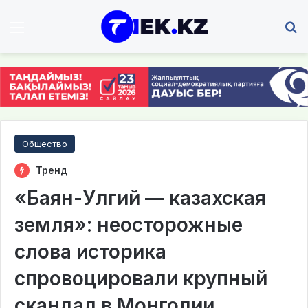
Мәзір
І
Общество
Тренд
«Баян-Улгий — казахская
земля»: неосторожные
слова историка
спровоцировали крупный
скандал в Монголии