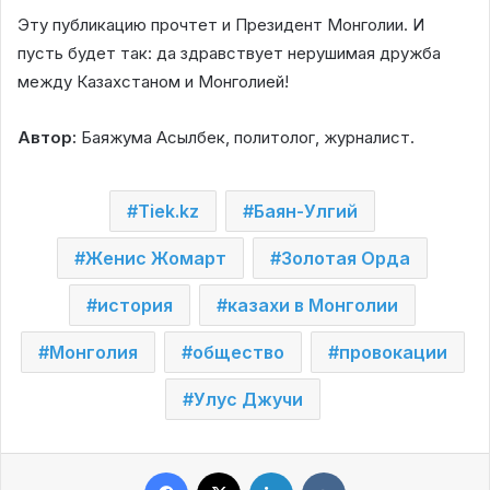
Эту публикацию прочтет и Президент Монголии. И
пусть будет так: да здравствует нерушимая дружба
между Казахстаном и Монголией!
Автор:
Баяжума Асылбек, политолог, журналист.
Tiek.kz
Баян-Улгий
Женис Жомарт
Золотая Орда
история
казахи в Монголии
Монголия
общество
провокации
Улус Джучи
Facebook
X
LinkedIn
VKontakte