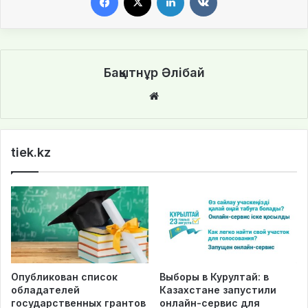
Бақытнұр Әлібай
We
bsi
te
tiek.kz
Опубликован список
Выборы в Курултай: в
обладателей
Казахстане запустили
государственных грантов
онлайн-сервис для