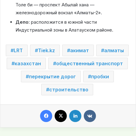
Толе би — проспект Абылай хана —
железнодорожный вокзал «Алматы-2».
Депо:
расположится в южной части
Индустриальной зоны в Алатауском районе.
LRT
Tiek.kz
акимат
алматы
казахстан
общественный транспорт
перекрытие дорог
пробки
строительство
Facebook
X
LinkedIn
VKontakte