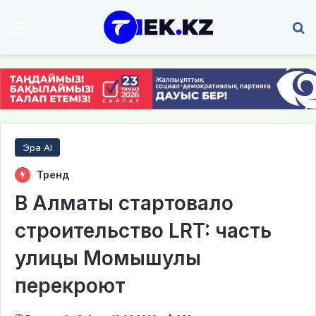
Мәзір
І
Эра AI
Тренд
В Алматы стартовало
строительство LRT: часть
улицы Момышулы
перекроют