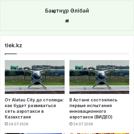
Бақытнұр Әлібай
We
bsi
te
tiek.kz
От Alatau City до столицы:
В Астане состоялись
как будет развиваться
первые испытания
сеть аэротакси в
инновационного
Казахстане
аэротакси (ВИДЕО)
24.07.2026
24.07.2026