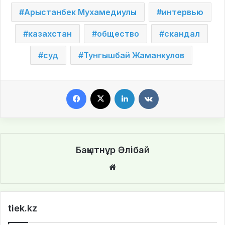
Арыстанбек Мухамедиулы
интервью
казахстан
общество
скандал
суд
Тунгышбай Жаманкулов
Facebook
X
LinkedIn
VKontakte
Бақытнұр Әлібай
We
bsi
te
tiek.kz