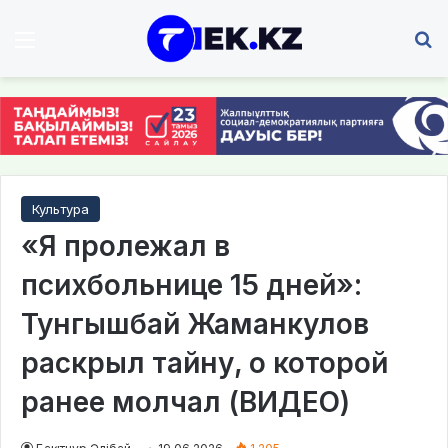
Мәзір
І
Культура
«Я пролежал в
психбольнице 15 дней»:
Тунгышбай Жаманкулов
раскрыл тайну, о которой
ранее молчал (ВИДЕО)