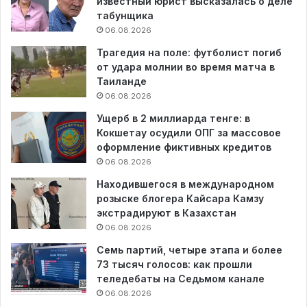
известный юрист высказалась о деле
табунщика
06.08.2026
Трагедия на поле: футболист погиб
от удара молнии во время матча в
Таиланде
06.08.2026
Ущерб в 2 миллиарда тенге: в
Кокшетау осудили ОПГ за массовое
оформление фиктивных кредитов
06.08.2026
Находившегося в международном
розыске блогера Кайсара Камзу
экстрадируют в Казахстан
06.08.2026
Семь партий, четыре этапа и более
73 тысяч голосов: как прошли
теледебаты на Седьмом канале
06.08.2026