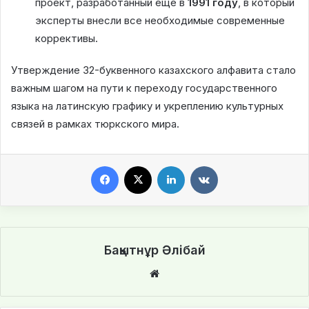
проект, разработанный еще в
1991 году
, в который
эксперты внесли все необходимые современные
коррективы.
Утверждение 32-буквенного казахского алфавита стало
важным шагом на пути к переходу государственного
языка на латинскую графику и укреплению культурных
связей в рамках тюркского мира.
Facebook
X
LinkedIn
VKontakte
Бақытнұр Әлібай
We
bsi
te