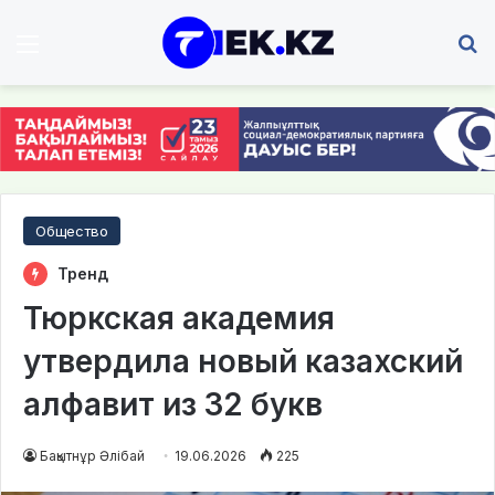
Мәзір
І
Общество
Тренд
Тюркская академия
утвердила новый казахский
алфавит из 32 букв
Бақытнұр Әлібай
19.06.2026
225