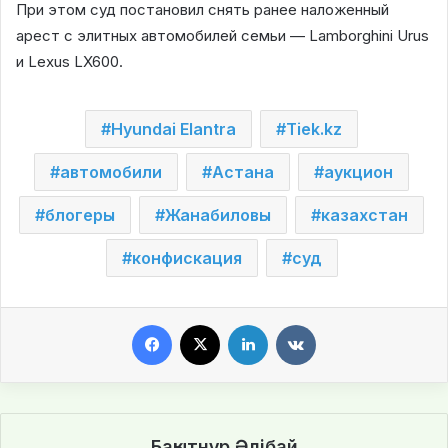
При этом суд постановил снять ранее наложенный
арест с элитных автомобилей семьи — Lamborghini Urus
и Lexus LX600.
Hyundai Elantra
Tiek.kz
автомобили
Астана
аукцион
блогеры
Жанабиловы
казахстан
конфискация
суд
Facebook
X
LinkedIn
VKontakte
Бақытнұр Әлібай