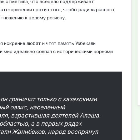
хан отметила, что всецело поддерживает
категорически против того, чтобы ради «красного
отношению к целому региону.
я искренне любят и чтят память Узбекали
ый мир идеально совпал с историческими корнями
он граничит только с казахскими
ный оазис, населенный
мля, взрастившая деятелей Алаша.
 областью, а в первых рядах
кали Жанибеков, народ воспрянул