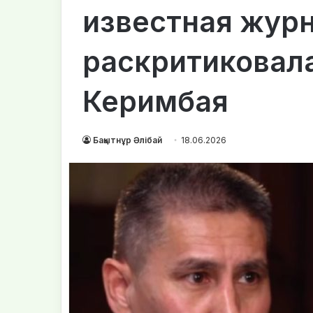
известная жур
раскритиковал
Керимбая
Бақытнұр Әлібай
18.06.2026