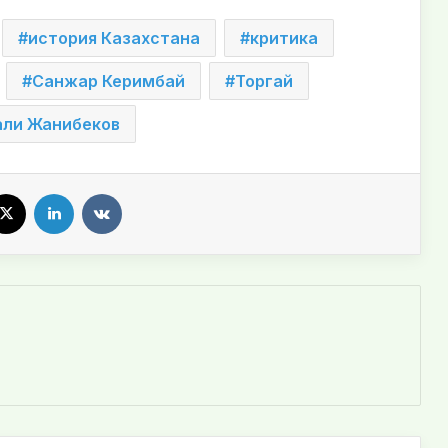
история Казахстана
критика
Санжар Керимбай
Торгай
али Жанибеков
X
LinkedIn
VKontakte