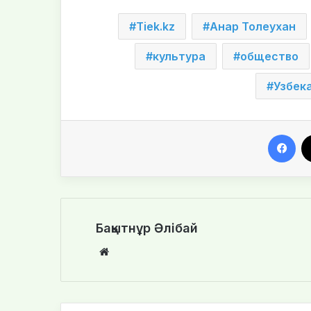
Tiek.kz
Анар Толеухан
культура
общество
Узбек
Facebook
Бақытнұр Әлібай
We
bsi
te