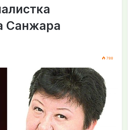
налистка
а Санжара
788