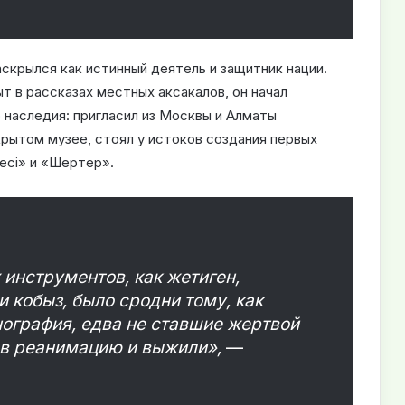
аскрылся как истинный деятель и защитник нации.
ыт в рассказах местных аксакалов, он начал
 наследия: пригласил из Москвы и Алматы
крытом музее, стоял у истоков создания первых
есі» и «Шертер».
 инструментов, как жетиген,
и кобыз, было сродни тому, как
ография, едва не ставшие жертвой
 в реанимацию и выжили»,
—