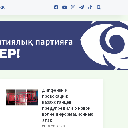
Facebook
YouTube
Instagram
Telegram
TikTok
Іздеу
KK
Дипфейки и
провокации:
казахстанцев
предупредили о новой
волне информационных
атак
06.08.2026