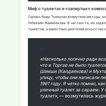
Миф о туалетах и «запертых» компо
Однако Анар Толеухан возмутили методы, ко
Узбекали Жанибекова. В частности, ее задел
туалетов, а известных деятелей искусства з
«Насколько логично ради во
что в Торгае не было туалето
Шамши (Калдаякова) и Мухтар
улицу, чтобы они написали п
1961 году. Я четко помню, ка
уличный туалет за сараем. У
туалет»,
— возмутилась журн