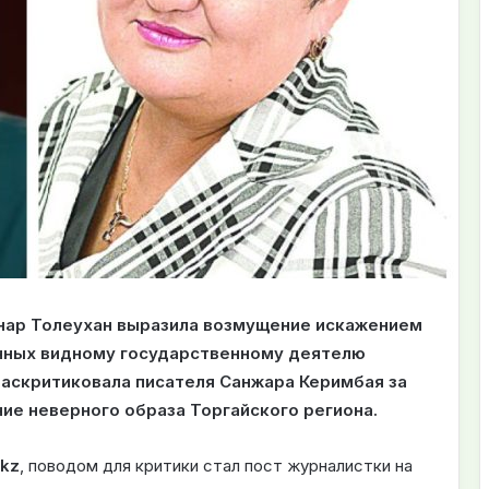
Анар Толеухан выразила возмущение искажением
енных видному государственному деятелю
раскритиковала писателя Санжара Керимбая за
ие неверного образа Торгайского региона.
.kz
, поводом для критики стал пост журналистки на