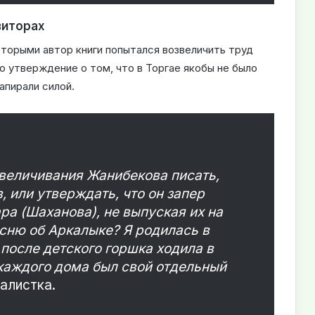
зиторах
торыми автор книги попытался возвеличить труд
о утверждение о том, что в Торгае якобы не было
апирали силой.
звеличивания Жанибекова писать,
в, или утверждать, что он запер
а (Шаханова), не выпуская их на
есню об Аркалыке? Я родилась в
к после детского горшка ходила в
 каждого дома был свой отдельный
алистка.