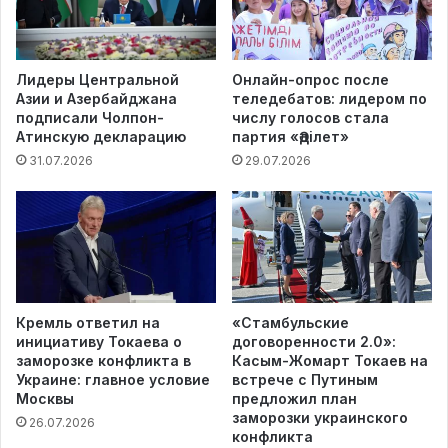
Лидеры Центральной
Онлайн-опрос после
Азии и Азербайджана
теледебатов: лидером по
подписали Чолпон-
числу голосов стала
Атинскую декларацию
партия «Әділет»
31.07.2026
29.07.2026
Кремль ответил на
«Стамбульские
инициативу Токаева о
договоренности 2.0»:
заморозке конфликта в
Касым-Жомарт Токаев на
Украине: главное условие
встрече с Путиным
Москвы
предложил план
заморозки украинского
26.07.2026
конфликта