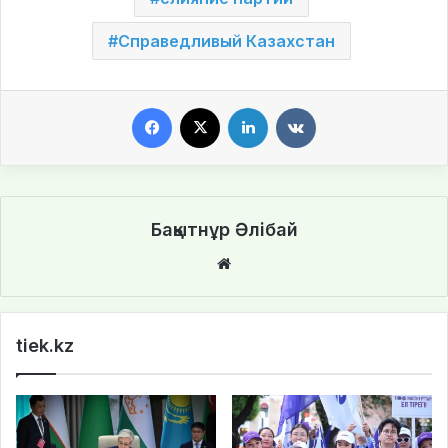
Справедливый Казахстан
Facebook
X
LinkedIn
VKontakte
Бақытнұр Әлібай
We
bsi
te
tiek.kz