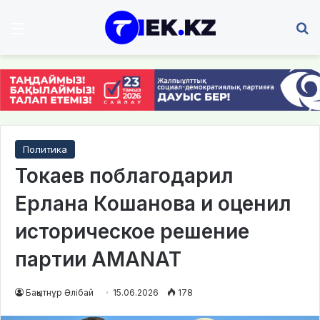
Мәзір
І
Политика
Токаев поблагодарил
Ерлана Кошанова и оценил
историческое решение
партии AMANAT
Бақытнұр Әлібай
15.06.2026
178