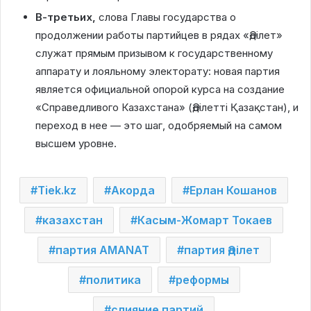
В-третьих,
слова Главы государства о
продолжении работы партийцев в рядах «Әділет»
служат прямым призывом к государственному
аппарату и лояльному электорату: новая партия
является официальной опорой курса на создание
«Справедливого Казахстана» (Әділетті Қазақстан), и
переход в нее — это шаг, одобряемый на самом
высшем уровне.
Tiek.kz
Акорда
Ерлан Кошанов
казахстан
Касым-Жомарт Токаев
партия AMANAT
партия Әділет
политика
реформы
слияние партий