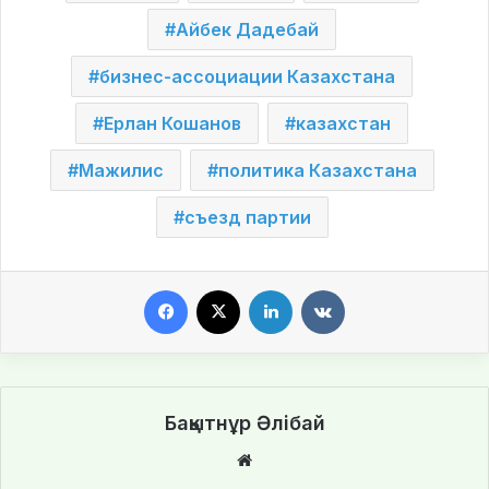
Айбек Дадебай
бизнес-ассоциации Казахстана
Ерлан Кошанов
казахстан
Мажилис
политика Казахстана
съезд партии
Facebook
X
LinkedIn
VKontakte
Бақытнұр Әлібай
We
bsi