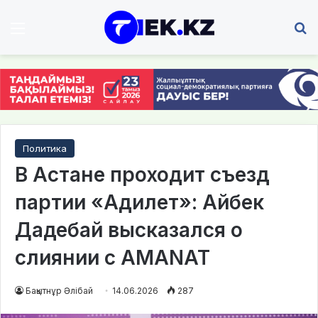
Мәзір
І
Политика
В Астане проходит съезд
партии «Адилет»: Айбек
Дадебай высказался о
слиянии с AMANAT
Бақытнұр Әлібай
14.06.2026
287