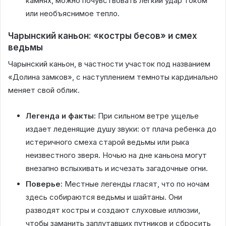
камнях, можно почувствовать легкий удар током
или необъяснимое тепло.
Чарынский каньон: «костры бесов» и смех
ведьмы
Чарынский каньон, в частности участок под названием
«Долина замков», с наступлением темноты кардинально
меняет свой облик.
Легенда и факты:
При сильном ветре ущелье
издает леденящие душу звуки: от плача ребенка до
истеричного смеха старой ведьмы или рыка
неизвестного зверя. Ночью на дне каньона могут
внезапно вспыхивать и исчезать загадочные огни.
Поверье:
Местные легенды гласят, что по ночам
здесь собираются ведьмы и шайтаны. Они
разводят костры и создают слуховые иллюзии,
чтобы заманить заплутавших путников и сбросить