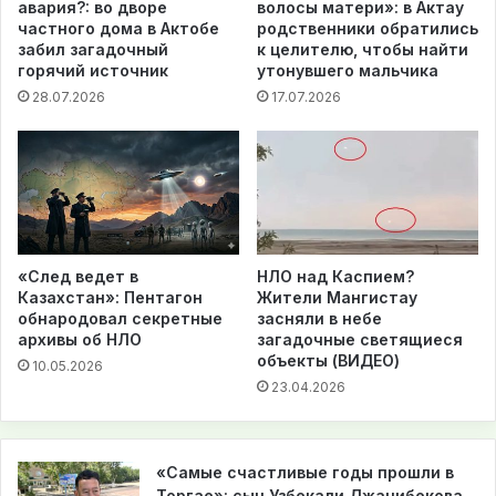
авария?: во дворе
волосы матери»: в Актау
частного дома в Актобе
родственники обратились
забил загадочный
к целителю, чтобы найти
горячий источник
утонувшего мальчика
28.07.2026
17.07.2026
«След ведет в
НЛО над Каспием?
Казахстан»: Пентагон
Жители Мангистау
обнародовал секретные
засняли в небе
архивы об НЛО
загадочные светящиеся
объекты (ВИДЕО)
10.05.2026
23.04.2026
«Самые счастливые годы прошли в
Торгае»: сын Узбекали Джанибекова