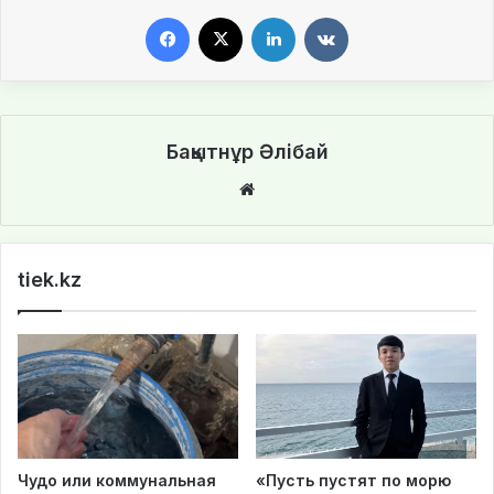
Facebook
X
LinkedIn
VKontakte
Бақытнұр Әлібай
We
bsi
te
tiek.kz
Чудо или коммунальная
«Пусть пустят по морю