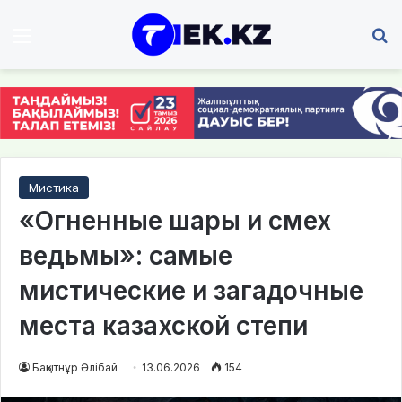
Мәзір
І
Мистика
«Огненные шары и смех
ведьмы»: самые
мистические и загадочные
места казахской степи
Бақытнұр Әлібай
13.06.2026
154