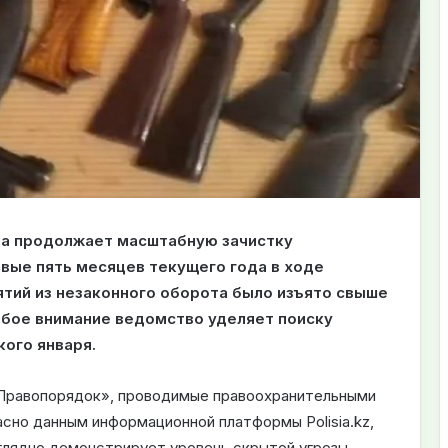
на продолжает масштабную зачистку
рвые пять месяцев текущего года в ходе
тий из незаконного оборота было изъято свыше
обое внимание ведомство уделяет поиску
кого января.
«Правопорядок», проводимые правоохранительными
сно данным информационной платформы Polisia.kz,
аглядно демонстрирует уровень скрытой угрозы