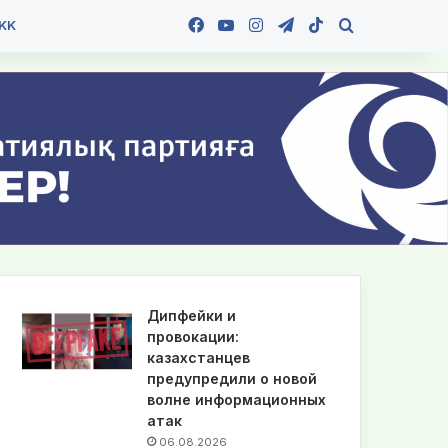
Facebook
YouTube
Instagram
Telegram
TikTok
Іздеу
KK
Дипфейки и
провокации:
казахстанцев
предупредили о новой
волне информационных
атак
06.08.2026