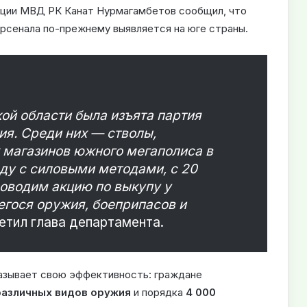
иции МВД РК Канат Нурмагамбетов сообщил, что
 арсенала по-прежнему выявляется на юге страны.
ой области была изъята партия
я. Среди них — стволы,
 магазинов южного мегаполиса в
ду с силовыми методами, с 20
роводим акцию по выкупу у
егося оружия, боеприпасов и
етил глава департамента.
азывает свою эффективность: граждане
различных видов оружия
и порядка
4 000