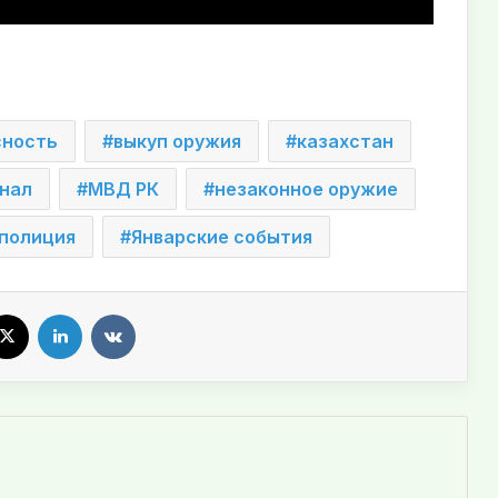
сность
выкуп оружия
казахстан
нал
МВД РК
незаконное оружие
полиция
Январские события
X
LinkedIn
VKontakte