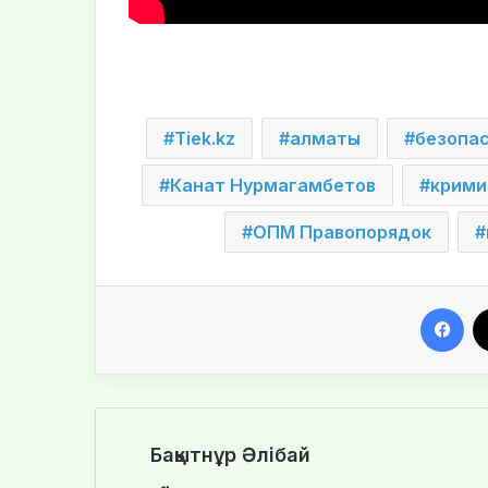
Tiek.kz
алматы
безопа
Канат Нурмагамбетов
крими
ОПМ Правопорядок
Facebook
Бақытнұр Әлібай