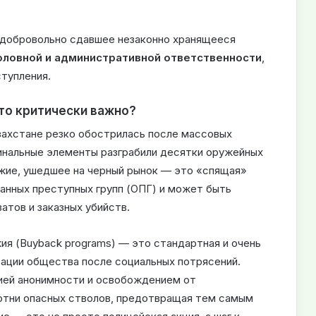
 добровольно сдавшее незаконно хранящееся
оловной и административной ответственности
,
ступления.
это критически важно?
захстане резко обострилась после массовых
минальные элементы разграбили десятки оружейных
ужие, ушедшее на черный рынок — это «спящая»
ванных преступных групп (ОПГ) и может быть
атов и заказных убийств.
я (Buyback programs) — это стандартная и очень
ации общества после социальных потрясений.
тией анонимности и освобождением от
сотни опасных стволов, предотвращая тем самым