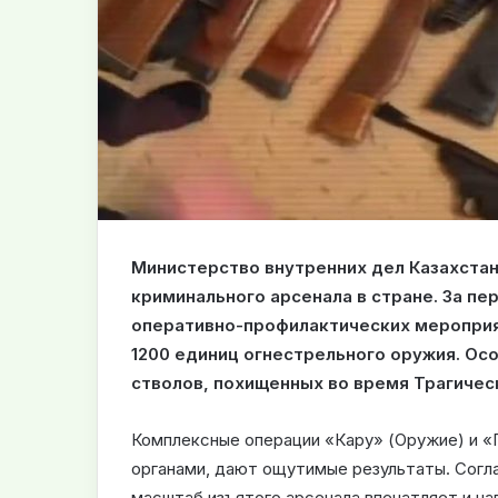
Министерство внутренних дел Казахста
криминального арсенала в стране. За пе
оперативно-профилактических мероприя
1200 единиц огнестрельного оружия. Ос
стволов, похищенных во время Трагичес
Комплексные операции «Кару» (Оружие) и 
органами, дают ощутимые результаты. Согла
масштаб изъятого арсенала впечатляет и н