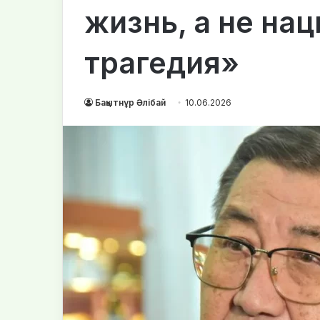
жизнь, а не на
трагедия»
Бақытнұр Әлібай
10.06.2026