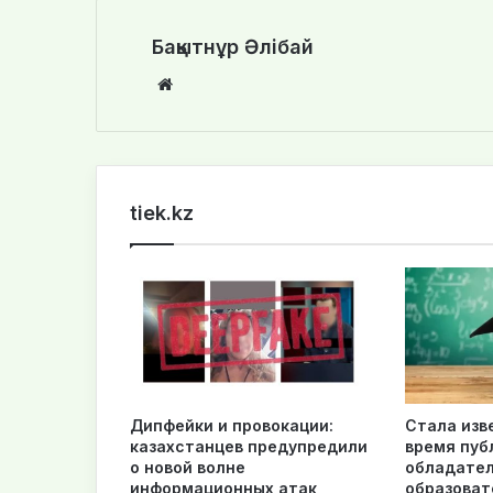
Бақытнұр Әлібай
We
bsi
te
tiek.kz
Дипфейки и провокации:
Стала изв
казахстанцев предупредили
время пуб
о новой волне
обладате
информационных атак
образоват