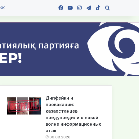
Facebook
YouTube
Instagram
Telegram
TikTok
Іздеу
KK
Дипфейки и
провокации:
казахстанцев
предупредили о новой
волне информационных
атак
06.08.2026