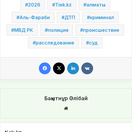
2026
Tiek.kz
алматы
Аль-Фараби
ДТП
криминал
МВД РК
полиция
происшествие
расследование
суд
Facebook
X
LinkedIn
VKontakte
Бақытнұр Әлібай
We
bsi
te