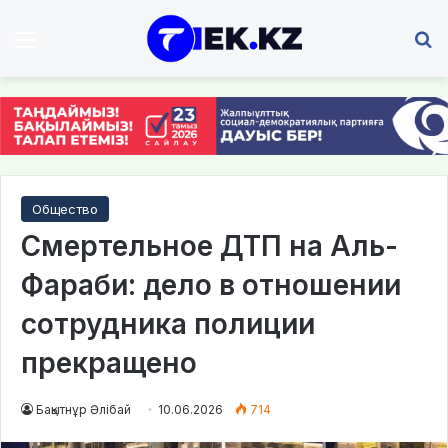
Мәзір
І
Общество
Смертельное ДТП на Аль-
Фараби: дело в отношении
сотрудника полиции
прекращено
Бақытнұр Әлібай
10.06.2026
714