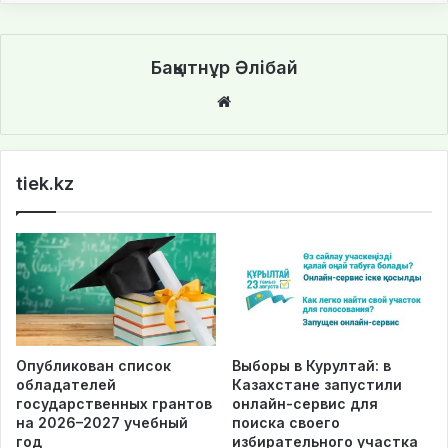
Бақытнұр Әлібай
We
bsi
te
tiek.kz
Опубликован список
Выборы в Курултай: в
обладателей
Казахстане запустили
государственных грантов
онлайн-сервис для
на 2026–2027 учебный
поиска своего
год
избирательного участка