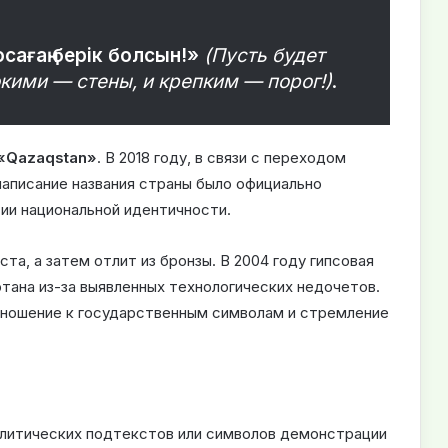
босағаң берік болсын!»
(Пусть будет
кими — стены, и крепким — порог!)
.
«Qazaqstan»
. В 2018 году, в связи с переходом
написание названия страны было официально
тии национальной идентичности.
та, а затем отлит из бронзы. В 2004 году гипсовая
отана из-за выявленных технологических недочетов.
ношение к государственным символам и стремление
олитических подтекстов или символов демонстрации