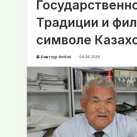
Государственно
Традиции и фил
символе Казах
Бақытнұр Әлібай
04.06.2026