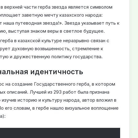
в верхней части герба звезда является символом
воплощает заветную мечту казахского народа:
 наша путеводная звезда!». Звезда указывает путь к
ию, выступая знаком веры в светлое будущее.
герба в казахской культуре неразрывно связан с
ирует духовную возвышенность, стремление к
ытую и дружественную политику государства.
нальная идентичность
рс на создание Государственного герба, в котором
ых описаний. Лучшей из 293 работ была признана
изучив историю и культуру народа, автор вложил в
о его словам, в гербе нашло визуальное воплощение
а):