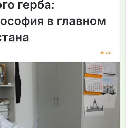
го герба:
ософия в главном
стана
666