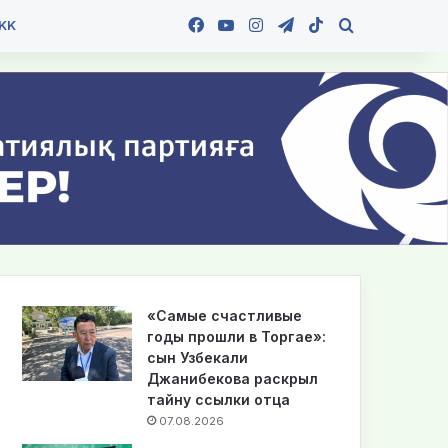
Facebook
YouTube
Instagram
Telegram
TikTok
Іздеу
KK
«Самые счастливые
годы прошли в Торгае»:
сын Узбекали
Джанибекова раскрыл
тайну ссылки отца
07.08.2026