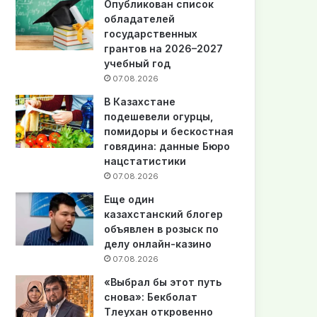
Опубликован список
обладателей
государственных
грантов на 2026–2027
учебный год
07.08.2026
В Казахстане
подешевели огурцы,
помидоры и бескостная
говядина: данные Бюро
нацстатистики
07.08.2026
Еще один
казахстанский блогер
объявлен в розыск по
делу онлайн-казино
07.08.2026
«Выбрал бы этот путь
снова»: Бекболат
Тлеухан откровенно