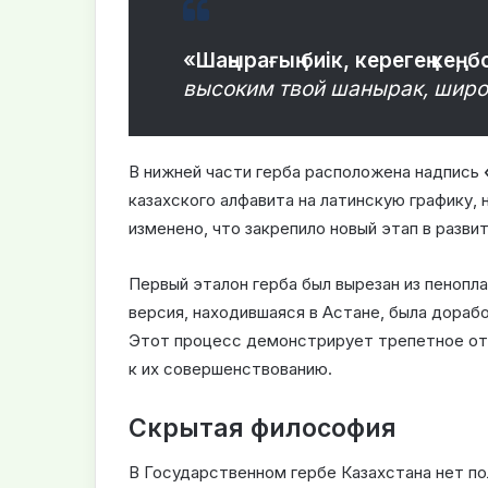
«Шаңырағың биік, керегең кең, 
высоким твой шанырак, широ
В нижней части герба расположена надпись
казахского алфавита на латинскую графику, 
изменено, что закрепило новый этап в разви
Первый эталон герба был вырезан из пеноплас
версия, находившаяся в Астане, была дораб
Этот процесс демонстрирует трепетное от
к их совершенствованию.
Скрытая философия
В Государственном гербе Казахстана нет п