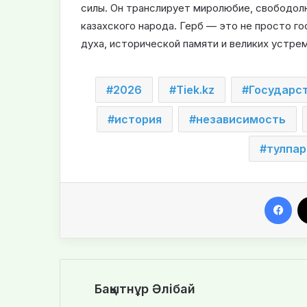
силы. Он транслирует миролюбие, свободол
казахского народа. Герб — это не просто го
духа, исторической памяти и великих устре
2026
Tiek.kz
Государс
история
независимость
тулпар
Facebook
Бақытнұр Әлібай