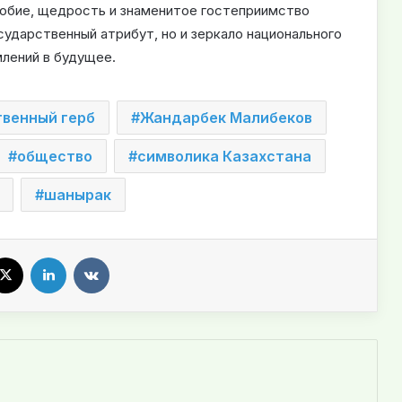
юбие, щедрость и знаменитое гостеприимство
сударственный атрибут, но и зеркало национального
млений в будущее.
твенный герб
Жандарбек Малибеков
общество
символика Казахстана
шанырак
X
LinkedIn
VKontakte