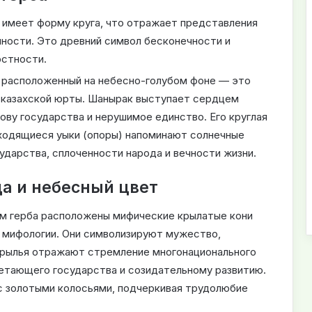
 имеет форму круга, что отражает представления
чности. Это древний символ бесконечности и
остности.
 расположенный на небесно-голубом фоне — это
 казахской юрты. Шанырак выступает сердцем
нову государства и нерушимое единство. Его круглая
ходящиеся уыки (опоры) напоминают солнечные
ударства, сплоченности народа и вечности жизни.
да и небесный цвет
м герба расположены мифические крылатые кони
й мифологии. Они символизируют мужество,
крылья отражают стремление многонационального
етающего государства и созидательному развитию.
с золотыми колосьями, подчеркивая трудолюбие