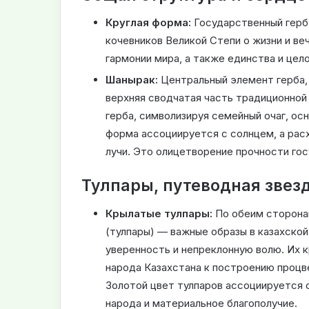
Круглая форма:
Государственный герб
кочевников Великой Степи о жизни и ве
гармонии мира, а также единства и цел
Шанырак:
Центральный элемент герба,
верхняя сводчатая часть традиционной
герба, символизируя семейный очаг, ос
форма ассоциируется с солнцем, а рас
лучи. Это олицетворение прочности гос
Тулпары, путеводная звез
Крылатые тулпары:
По обеим сторона
(тулпары) — важные образы в казахско
уверенность и непреклонную волю. Их 
народа Казахстана к построению процв
Золотой цвет тулпаров ассоциируется 
народа и материальное благополучие.