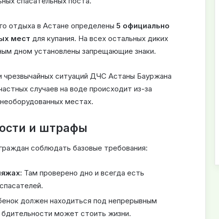
ьных спасательных поста.
го отдыха в Астане определены
5 официально
ых мест
для купания. На всех остальных диких
ным дном установлены запрещающие знаки.
ии чрезвычайных ситуаций ДЧС Астаны Бауржана
астных случаев на воде происходит из-за
 необорудованных местах.
ности и штрафы
граждан соблюдать базовые требования:
ляжах:
Там проверено дно и всегда есть
спасателей.
бенок должен находиться под непрерывным
 бдительности может стоить жизни.