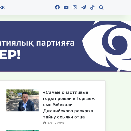
Facebook
YouTube
Instagram
Telegram
TikTok
Іздеу
KK
«Самые счастливые
годы прошли в Торгае»:
сын Узбекали
Джанибекова раскрыл
тайну ссылки отца
07.08.2026