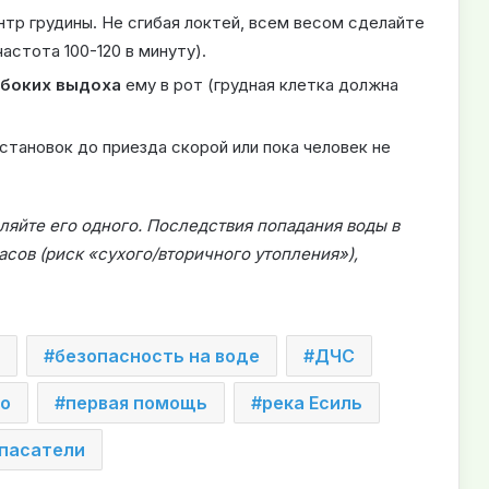
нтр грудины. Не сгибая локтей, всем весом сделайте
частота 100-120 в минуту).
убоких выдоха
ему в рот (грудная клетка должна
становок до приезда скорой или пока человек не
ляйте его одного. Последствия попадания воды в
асов (риск «сухого/вторичного утопления»),
безопасность на воде
ДЧС
о
первая помощь
река Есиль
пасатели