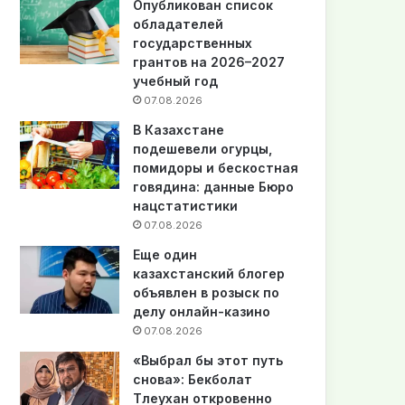
Опубликован список
обладателей
государственных
грантов на 2026–2027
учебный год
07.08.2026
В Казахстане
подешевели огурцы,
помидоры и бескостная
говядина: данные Бюро
нацстатистики
07.08.2026
Еще один
казахстанский блогер
объявлен в розыск по
делу онлайн-казино
07.08.2026
«Выбрал бы этот путь
снова»: Бекболат
Тлеухан откровенно