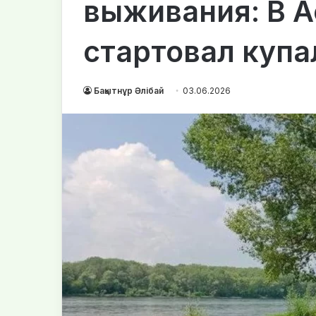
выживания: В 
стартовал купа
Бақытнұр Әлібай
03.06.2026