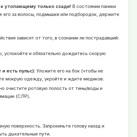
 к утопающему только сзади!
В состоянии паники
е его за волосы, подмышки или подбородок, держите
ствия зависят от того, в сознании ли пострадавший:
о, успокойте и обязательно дождитесь скорую
 и есть пульс):
Уложите его на бок (чтобы не
те мокрую одежду, укройте и ждите медиков.
о очистите ротовую полость от тины/воды и
имации (СЛР).
ную поверхность. Запрокиньте голову назад и
ыть дыхательные пути.