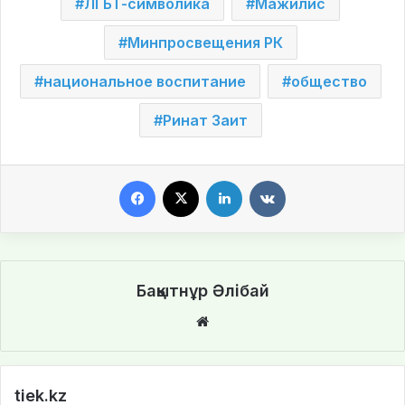
ЛГБТ-символика
Мажилис
Минпросвещения РК
национальное воспитание
общество
Ринат Заит
Facebook
X
LinkedIn
VKontakte
Бақытнұр Әлібай
We
bsi
te
tiek.kz