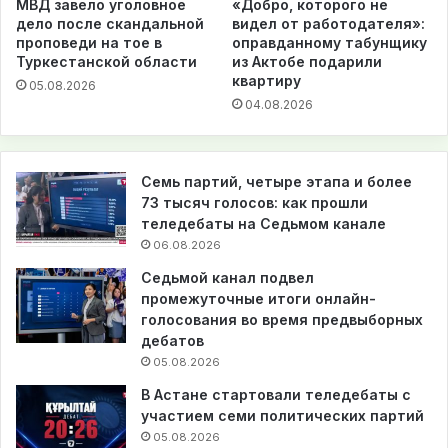
МВД завело уголовное
«Добро, которого не
дело после скандальной
видел от работодателя»:
проповеди на тое в
оправданному табунщику
Туркестанской области
из Актобе подарили
квартиру
05.08.2026
04.08.2026
Семь партий, четыре этапа и более
73 тысяч голосов: как прошли
теледебаты на Седьмом канале
06.08.2026
Седьмой канал подвел
промежуточные итоги онлайн-
голосования во время предвыборных
дебатов
05.08.2026
В Астане стартовали теледебаты с
участием семи политических партий
05.08.2026