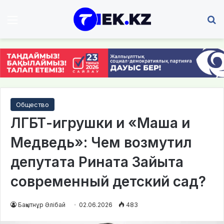
Мәзір
І
Общество
ЛГБТ-игрушки и «Маша и
Медведь»: Чем возмутил
депутата Рината Зайыта
современный детский сад?
Бақытнұр Әлібай
02.06.2026
483