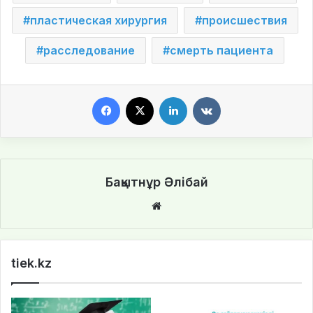
пластическая хирургия
происшествия
расследование
смерть пациента
Facebook
X
LinkedIn
VKontakte
Бақытнұр Әлібай
We
bsi
te
tiek.kz