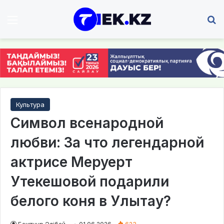
Мәзір
І
Культура
Символ всенародной
любви: За что легендарной
актрисе Меруерт
Утекешовой подарили
белого коня в Улытау?