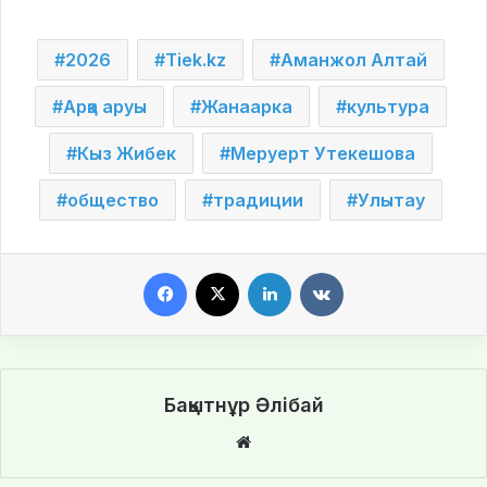
2026
Tiek.kz
Аманжол Алтай
Арқа аруы
Жанаарка
культура
Кыз Жибек
Меруерт Утекешова
общество
традиции
Улытау
Facebook
X
LinkedIn
VKontakte
Бақытнұр Әлібай
We
bsi