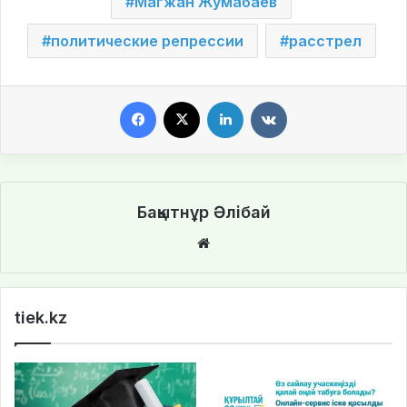
Магжан Жумабаев
политические репрессии
расстрел
Facebook
X
LinkedIn
VKontakte
Бақытнұр Әлібай
We
bsi
te
tiek.kz