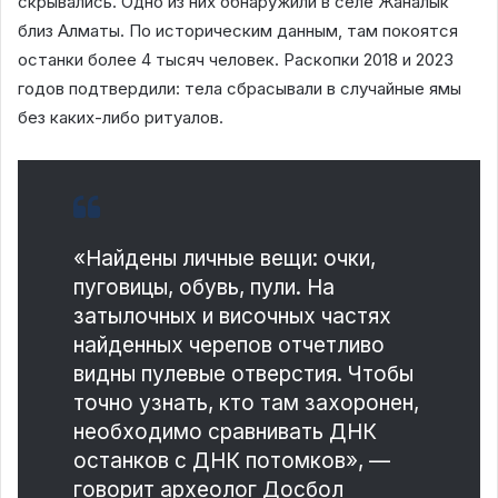
скрывались. Одно из них обнаружили в селе Жаналык
близ Алматы. По историческим данным, там покоятся
останки более 4 тысяч человек. Раскопки 2018 и 2023
годов подтвердили: тела сбрасывали в случайные ямы
без каких-либо ритуалов.
«Найдены личные вещи: очки,
пуговицы, обувь, пули. На
затылочных и височных частях
найденных черепов отчетливо
видны пулевые отверстия. Чтобы
точно узнать, кто там захоронен,
необходимо сравнивать ДНК
останков с ДНК потомков», —
говорит археолог Досбол