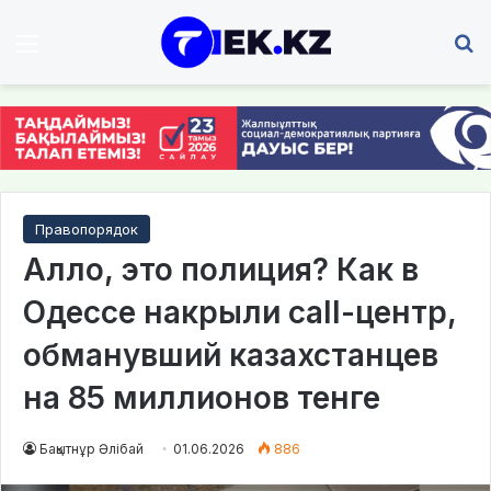
Мәзір
І
Правопорядок
Алло, это полиция? Как в
Одессе накрыли call-центр,
обманувший казахстанцев
на 85 миллионов тенге
Бақытнұр Әлібай
01.06.2026
886