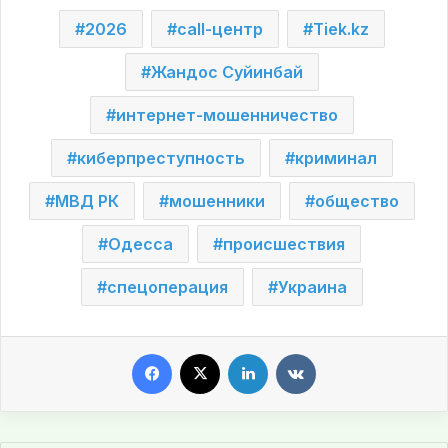
2026
call-центр
Tiek.kz
Жандос Суйинбай
интернет-мошенничество
киберпреступность
криминал
МВД РК
мошенники
общество
Одесса
происшествия
спецоперация
Украина
Facebook
X
LinkedIn
VKontakte