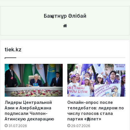
Бақытнұр Әлібай
We
bsi
te
tiek.kz
Лидеры Центральной
Онлайн-опрос после
Азии и Азербайджана
теледебатов: лидером по
подписали Чолпон-
числу голосов стала
Атинскую декларацию
партия «Әділет»
31.07.2026
29.07.2026