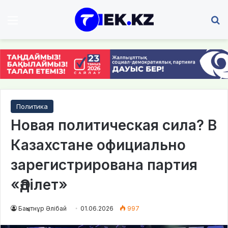
Мәзір
І
Политика
Новая политическая сила? В
Казахстане официально
зарегистрирована партия
«Әділет»
Бақытнұр Әлібай
01.06.2026
997