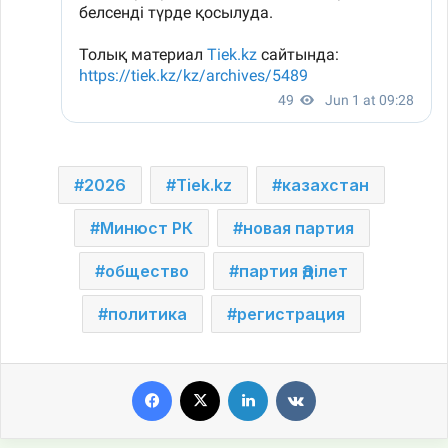
2026
Tiek.kz
казахстан
Минюст РК
новая партия
общество
партия Әділет
политика
регистрация
Facebook
X
LinkedIn
VKontakte