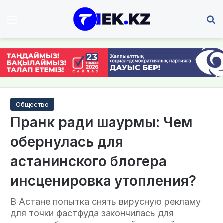
Мәзір
І
Общество
Пранк ради шаурмы: Чем
обернулась для
астанинского блогера
инсценировка утопления?
В Астане попытка снять вирусную рекламу
для точки фастфуда закончилась для