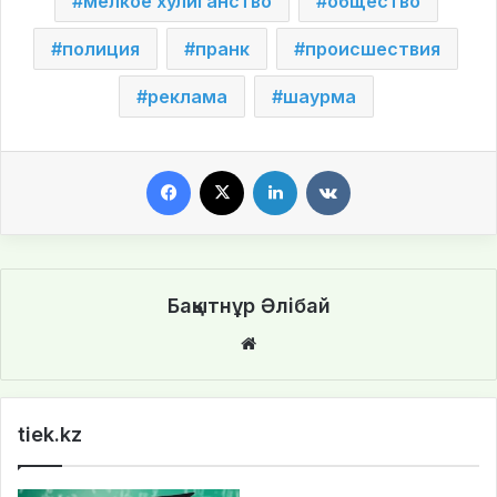
мелкое хулиганство
общество
полиция
пранк
происшествия
реклама
шаурма
Facebook
X
LinkedIn
VKontakte
Бақытнұр Әлібай
We
bsi
te
tiek.kz