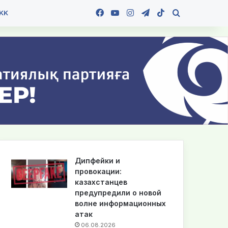
Facebook
YouTube
Instagram
Telegram
TikTok
Іздеу
KK
Дипфейки и
провокации:
казахстанцев
предупредили о новой
волне информационных
атак
06.08.2026