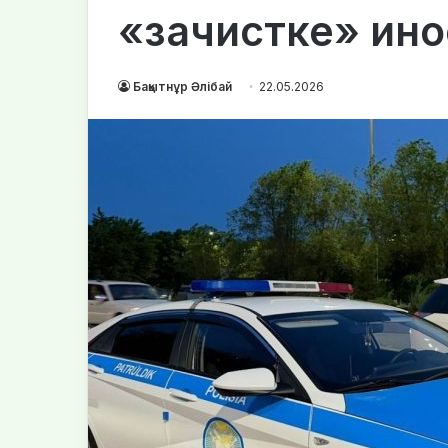
«зачистке» ин
Бақытнұр Әлібай
22.05.2026