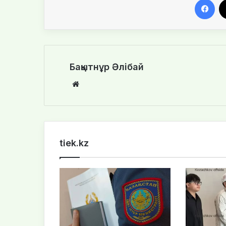
Бақытнұр Әлібай
We
bsi
te
tiek.kz