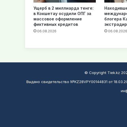
Ущерб в 2 миллиарда тенге:
Находивше
в Кокшетау осудили ОПГ за
междунар
массовое оформление
блогера К
фиктивных кредитов
экстрадир
06.08.2026
06.08.202
© Copyright Tiek.kz 2
Выдано свидетельство №KZ28VPY00144831 от 18.03.20
инф