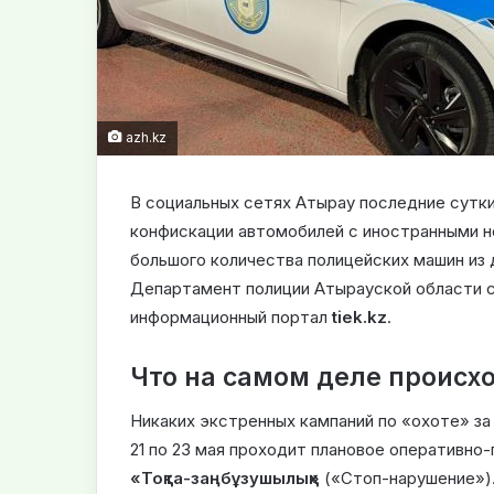
azh.kz
В социальных сетях Атырау последние сутк
конфискации автомобилей с иностранными 
большого количества полицейских машин из 
Департамент полиции Атырауской области с
информационный портал
tiek.kz
.
Что на самом деле происхо
Никаких экстренных кампаний по «охоте» за
21 по 23 мая проходит плановое оперативно
«Тоқта-заңбұзушылық»
(«Стоп-нарушение»)