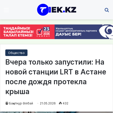
Мәзір
І
Общество
Вчера только запустили: На
новой станции LRT в Астане
после дождя протекла
крыша
Бақытнұр Әлібай
21.05.2026
432