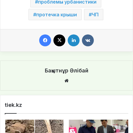
проблемы урбанистики
протечка крыши
ЧП
Facebook
X
LinkedIn
VKontakte
Бақытнұр Әлібай
We
bsi
te
tiek.kz