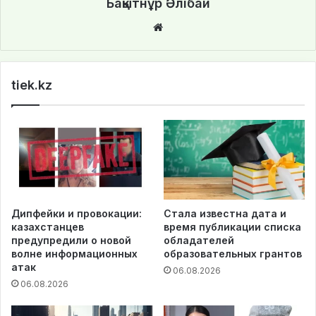
Бақытнұр Әлібай
We
bsi
te
tiek.kz
Дипфейки и провокации:
Стала известна дата и
казахстанцев
время публикации списка
предупредили о новой
обладателей
волне информационных
образовательных грантов
атак
06.08.2026
06.08.2026