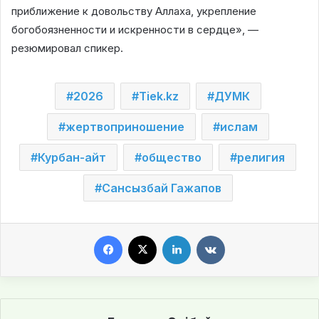
приближение к довольству Аллаха, укрепление
богобоязненности и искренности в сердце», —
резюмировал спикер.
2026
Tiek.kz
ДУМК
жертвоприношение
ислам
Курбан-айт
общество
религия
Сансызбай Гажапов
Facebook
X
LinkedIn
VKontakte