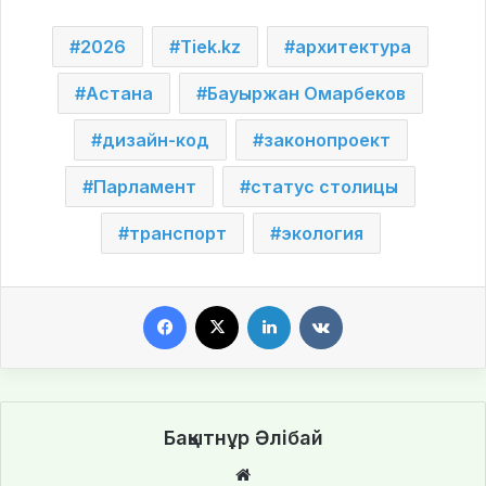
2026
Tiek.kz
архитектура
Астана
Бауыржан Омарбеков
дизайн-код
законопроект
Парламент
статус столицы
транспорт
экология
Facebook
X
LinkedIn
VKontakte
Бақытнұр Әлібай
We