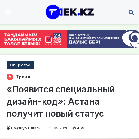
Мәзір
І
Общество
Тренд
«Появится специальный
дизайн-код»: Астана
получит новый статус
Бақытнұр Әлібай
15.05.2026
469