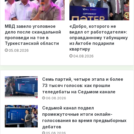
МВД завело уголовное
«Добро, которого не
дело после скандальной
видел от работодателя»:
проповеди на тое в
оправданному табунщику
Туркестанской области
из Актобе подарили
квартиру
05.08.2026
04.08.2026
Семь партий, четыре этапа и более
73 тысяч голосов: как прошли
теледебаты на Седьмом канале
06.08.2026
Седьмой канал подвел
промежуточные итоги онлайн-
голосования во время предвыборных
дебатов
05.08.2026