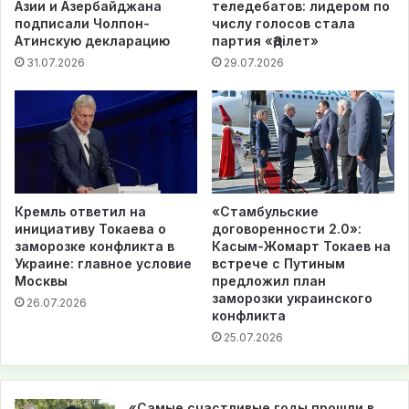
Азии и Азербайджана
теледебатов: лидером по
подписали Чолпон-
числу голосов стала
Атинскую декларацию
партия «Әділет»
31.07.2026
29.07.2026
Кремль ответил на
«Стамбульские
инициативу Токаева о
договоренности 2.0»:
заморозке конфликта в
Касым-Жомарт Токаев на
Украине: главное условие
встрече с Путиным
Москвы
предложил план
заморозки украинского
26.07.2026
конфликта
25.07.2026
«Самые счастливые годы прошли в