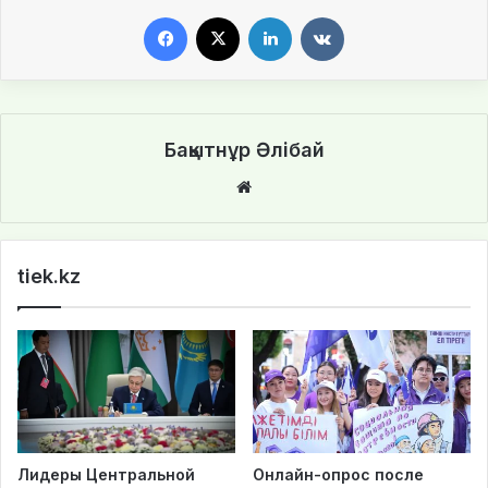
Facebook
X
LinkedIn
VKontakte
Бақытнұр Әлібай
We
bsi
te
tiek.kz
Лидеры Центральной
Онлайн-опрос после