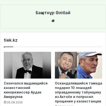
Бақытнұр Әлібай
We
bsi
te
tiek.kz
Скончался выдающийся
Оскандалившийся тамада
казахстанский
подарил 10 лошадей
кинорежиссер Ардак
оправданному табунщику
Амиркулов
из Актобе и попросил
прощения у казахстанцев
05.08.2026