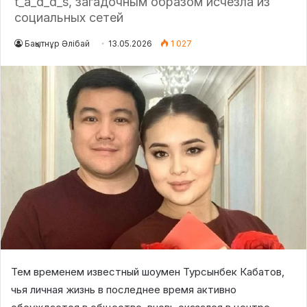
t_a_d_d_s, загадочным образом исчезла из
социальных сетей
Бақытнұр Әлібай
13.05.2026
1 027
Тем временем известный шоумен Турсынбек Кабатов,
чья личная жизнь в последнее время активно