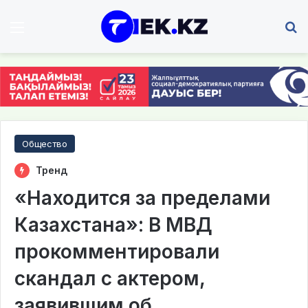
Мәзір
І
Общество
Тренд
«Находится за пределами
Казахстана»: В МВД
прокомментировали
скандал с актером,
заявившим об