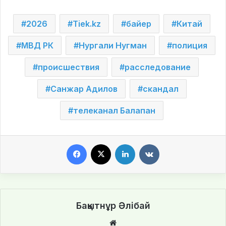
2026
Tiek.kz
байер
Китай
МВД РК
Нургали Нугман
полиция
происшествия
расследование
Санжар Адилов
скандал
телеканал Балапан
Facebook
X
LinkedIn
VKontakte
Бақытнұр Әлібай
We