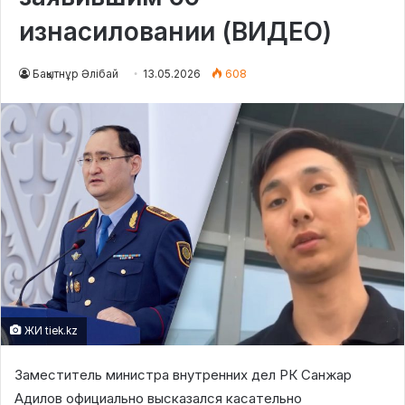
изнасиловании (ВИДЕО)
Бақытнұр Әлібай
13.05.2026
608
ЖИ tiek.kz
Заместитель министра внутренних дел РК Санжар
Адилов официально высказался касательно