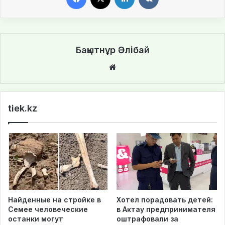
Бақытнұр Әлібай
We
bsi
te
tiek.kz
Найденные на стройке в
Хотел порадовать детей:
Семее человеческие
в Актау предпринимателя
останки могут
оштрафовали за