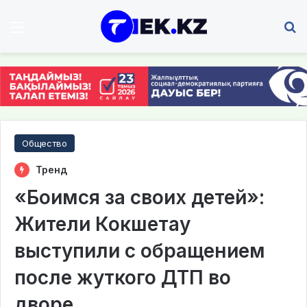
Мәзір
І
Общество
Тренд
«Боимся за своих детей»:
Жители Кокшетау
выступили с обращением
после жуткого ДТП во
дворе