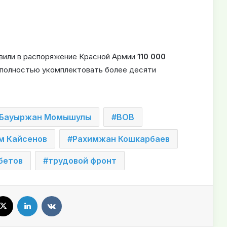
вили в распоряжение Красной Армии
110 000
ы полностью укомплектовать более десяти
Бауыржан Момышулы
ВОВ
м Кайсенов
Рахимжан Кошкарбаев
бетов
трудовой фронт
X
LinkedIn
VKontakte