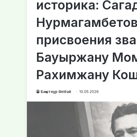
историка: Сага
Нурмагамбетов
присвоения зва
Бауыржану Мо
Рахимжану Кош
Бақытнұр Әлібай
10.05.2026