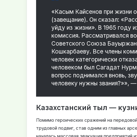
«Касым Кайсенов при жизни о
(завещание). Он сказал: «Рас
уйду из жизни». В 1965 году 
комиссия. Рассматривался во
Советского Союза Бауыржа
Кошкарбаеву. Все члены коми
человек категорически отказ
человеком был Сагадат Нурм
вопрос поднимался вновь, зв
человеку нужны звания?»», —
Казахстанский тыл — куз
Помимо героических сражений на передовой
трудовой подвиг, став одним из главных арс
началась массовая эвакуация предприятий и