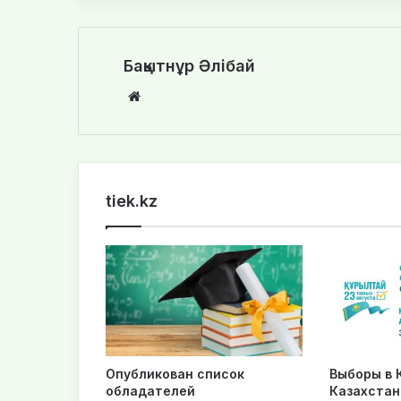
Бақытнұр Әлібай
We
bsi
te
tiek.kz
Опубликован список
Выборы в К
обладателей
Казахстан