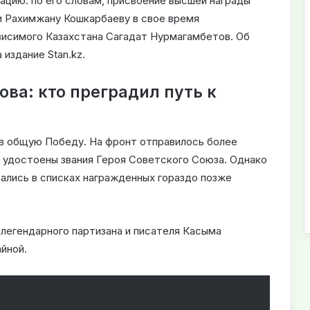
цию: по его словам, присвоение высшей награды
 Рахимжану Кошкарбаеву в свое время
висимого Казахстана Сагадат Нурмагамбетов. Об
 издание Stan.kz.
ва: кто преградил путь к
 в общую Победу. На фронт отправилось более
и удостоены звания Героя Советского Союза. Однако
ались в списках награжденных гораздо позже
легендарного партизана и писателя Касыма
йной.