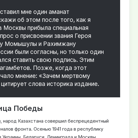
ставил мне один аманат
скажи об этом после того, как я
из Москвы прибыла специальная
прос о присвоении звания Героя
ну Момышулы и Рахимжану
ссии были согласны, но только один
ался ставить свою подпись. Этим
агамбетов. Позже, когда этот
учало мнение: «Зачем мертвому
 цитирует слова историка издание.
ница Победы
, народ Казахстана совершил беспрецедентный
еналов фронта. Осенью 1941 года в республику
з Украины, Беларуси, Ленинграда и Москвы.