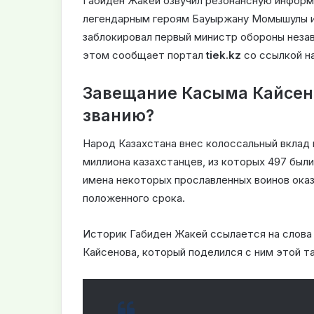
Габиден Жакей озвучил резонансную информа
легендарным героям Бауыржану Момышулы и
заблокировал первый министр обороны неза
этом сообщает портал
tiek.kz
со ссылкой на
Завещание Касыма Кайсено
званию?
Народ Казахстана внес колоссальный вклад
миллиона казахстанцев, из которых 497 был
имена некоторых прославленных воинов оказ
положенного срока.
Историк Габиден Жакей ссылается на слова 
Кайсенова, который поделился с ним этой та