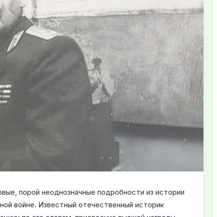
овые, порой неоднозначные подробности из истории
нной войне. Известный отечественный историк