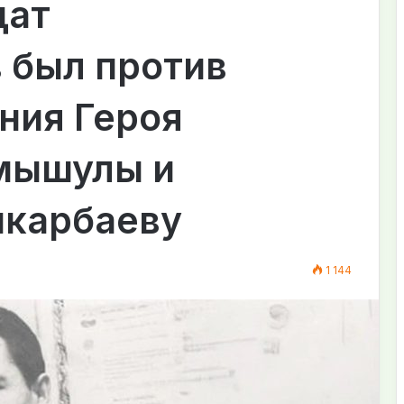
дат
 был против
ния Героя
мышулы и
карбаеву
1 144