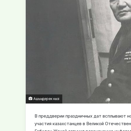
Ашық дерек көзі
В преддверии праздничных дат всплывают н
участия казахстанцев в Великой Отечестве