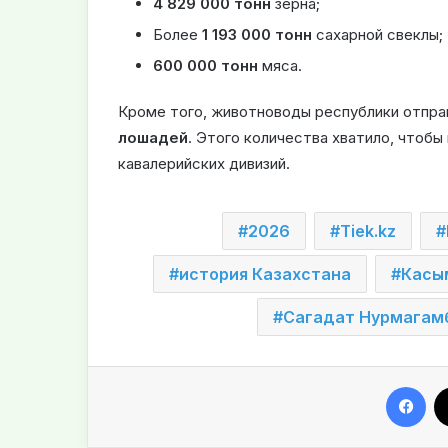
4 829 000 тонн
зерна;
Более
1 193 000 тонн
сахарной свеклы;
600 000 тонн
мяса.
Кроме того, животноводы республики отпра
лошадей
. Этого количества хватило, чтоб
кавалерийских дивизий.
2026
Tiek.kz
история Казахстана
Касы
Сагадат Нурмагам
Facebook