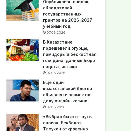
Опубликован список
обладателей
государственных
грантов на 2026–2027
учебный год
07.08.2026
В Казахстане
подешевели огурцы,
помидоры и бескостная
говядина: данные Бюро
нацстатистики
07.08.2026
Еще один
казахстанский блогер
объявлен в розыск по
делу онлайн-казино
07.08.2026
«Выбрал бы этот путь
снова»: Бекболат
Тлеухан откровенно