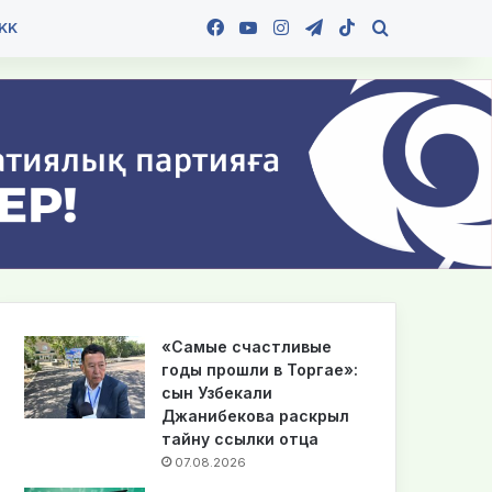
Facebook
YouTube
Instagram
Telegram
TikTok
Іздеу
KK
«Самые счастливые
годы прошли в Торгае»:
сын Узбекали
Джанибекова раскрыл
тайну ссылки отца
07.08.2026