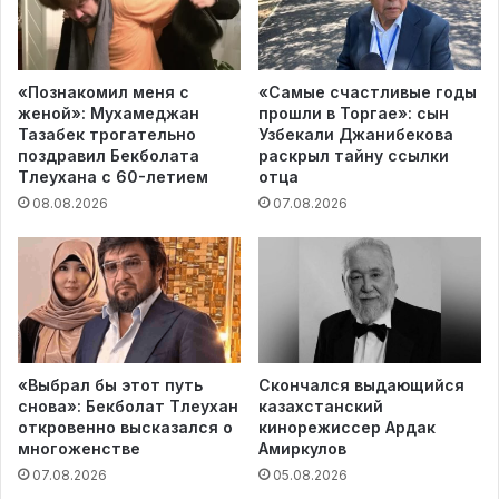
«Познакомил меня с
«Самые счастливые годы
женой»: Мухамеджан
прошли в Торгае»: сын
Тазабек трогательно
Узбекали Джанибекова
поздравил Бекболата
раскрыл тайну ссылки
Тлеухана с 60-летием
отца
08.08.2026
07.08.2026
«Выбрал бы этот путь
Скончался выдающийся
снова»: Бекболат Тлеухан
казахстанский
откровенно высказался о
кинорежиссер Ардак
многоженстве
Амиркулов
07.08.2026
05.08.2026