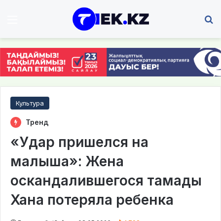
Мәзір
І
Культура
Тренд
«Удар пришелся на
малыша»: Жена
оскандалившегося тамады
Хана потеряла ребенка