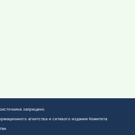
воисточника запрещено.
ормационного агентства и сетевого издания Комитета
тан.