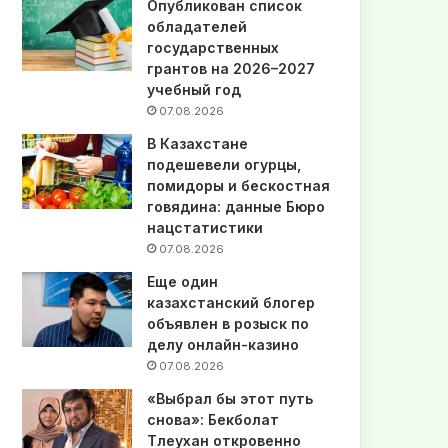
Опубликован список
обладателей
государственных
грантов на 2026–2027
учебный год
07.08.2026
В Казахстане
подешевели огурцы,
помидоры и бескостная
говядина: данные Бюро
нацстатистики
07.08.2026
Еще один
казахстанский блогер
объявлен в розыск по
делу онлайн-казино
07.08.2026
«Выбрал бы этот путь
снова»: Бекболат
Тлеухан откровенно