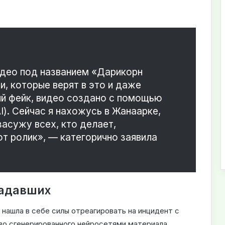
идео под названием «Дарикорн
и, которые верят в это и даже
ый фейк, видео создано с помощью
I). Сейчас я нахожусь в Жанаарке,
засужу всех, кто делает,
от ролик», — категорично заявила
радавших
 нашла в себе силы отреагировать на инцидент с
тво сгенерированного нейросетями материала.