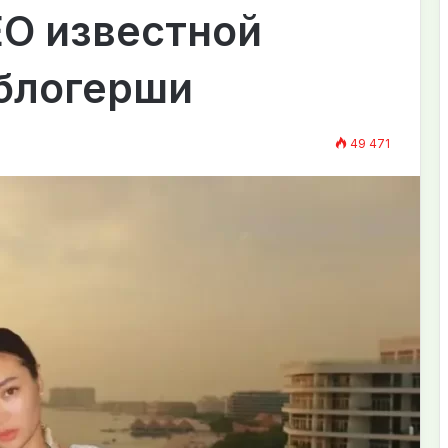
О известной
 блогерши
49 471