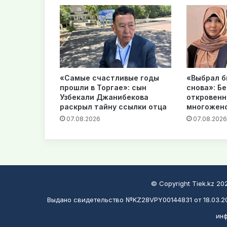
«Самые счастливые годы
«Выбрал б
прошли в Торгае»: сын
снова»: Б
Узбекали Джанибекова
откровенн
раскрыл тайну ссылки отца
многожен
07.08.2026
07.08.2026
© Copyright Tiek.kz 2
Выдано свидетельство №KZ28VPY00144831 от 18.03.20
инф