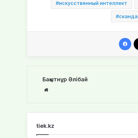
искусственный интеллект
сканда
Facebook
Бақытнұр Әлібай
We
bsi
te
tiek.kz