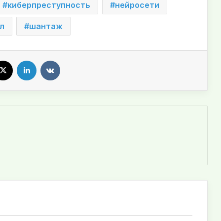
киберпреступность
нейросети
л
шантаж
X
LinkedIn
VKontakte