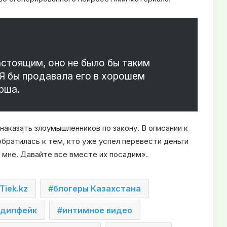
астоящим, оно не было бы таким
Я бы продавала его в хорошем
рша.
наказать злоумышленников по закону. В описании к
братилась к тем, кто уже успел перевести деньги
е мне. Давайте все вместе их посадим».
Tiek.kz
блогеры Казахстана
дипфейк
интимное видео