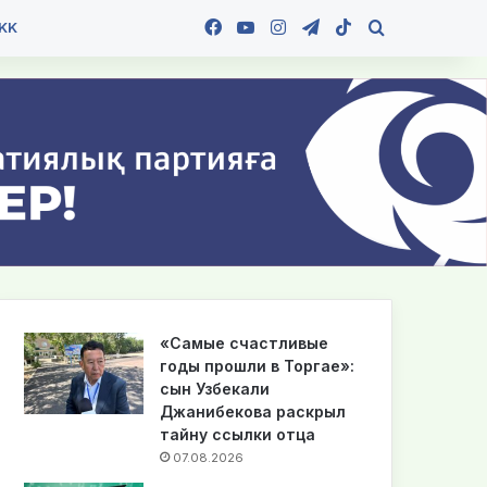
Facebook
YouTube
Instagram
Telegram
TikTok
Іздеу
KK
«Самые счастливые
годы прошли в Торгае»:
сын Узбекали
Джанибекова раскрыл
тайну ссылки отца
07.08.2026