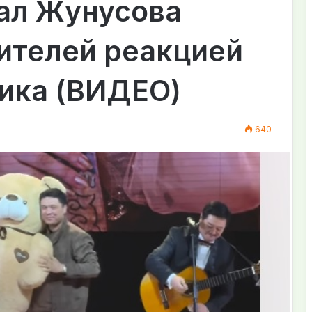
пал Жунусова
ителей реакцией
мика (ВИДЕО)
640