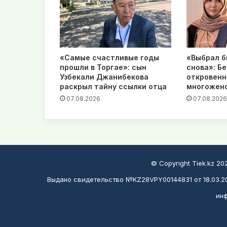
«Самые счастливые годы
«Выбрал б
прошли в Торгае»: сын
снова»: Б
Узбекали Джанибекова
откровенн
раскрыл тайну ссылки отца
многожен
07.08.2026
07.08.2026
© Copyright Tiek.kz 2
Выдано свидетельство №KZ28VPY00144831 от 18.03.20
инф