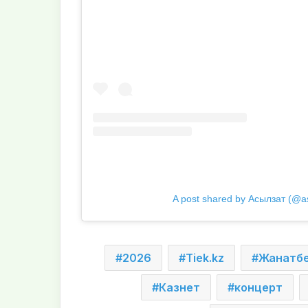
A post shared by Асылзат (@as
2026
Tiek.kz
Жанатбе
Казнет
концерт