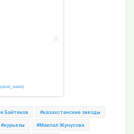
ylzat_isatai)
к Байтеков
казахстанские звезды
курьезы
Макпал Жунусова