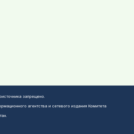
воисточника запрещено.
ормационного агентства и сетевого издания Комитета
тан.