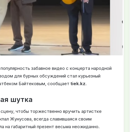
 популярность забавное видео с концерта народной
водом для бурных обсуждений стал курьезный
натбеком Байтековым, сообщает
tiek.kz
.
ая шутка
 сцену, чтобы торжественно вручить артистке
кпал Жунусова, всегда славившаяся своим
а на габаритный презент весьма неожиданно.