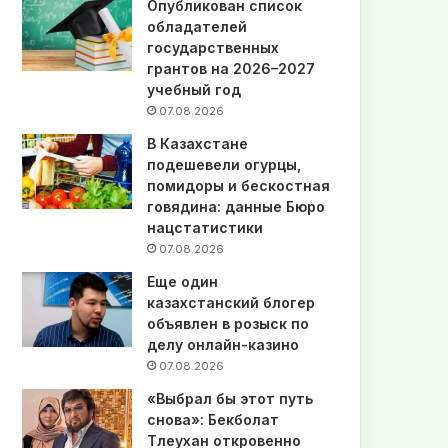
Опубликован список
обладателей
государственных
грантов на 2026–2027
учебный год
07.08.2026
В Казахстане
подешевели огурцы,
помидоры и бескостная
говядина: данные Бюро
нацстатистики
07.08.2026
Еще один
казахстанский блогер
объявлен в розыск по
делу онлайн-казино
07.08.2026
«Выбрал бы этот путь
снова»: Бекболат
Тлеухан откровенно