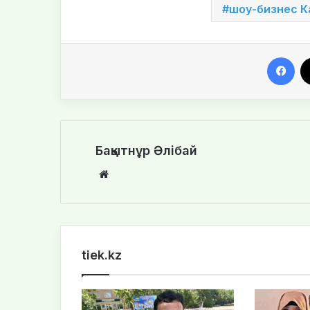
шоу-бизнес К
Facebook
Бақытнұр Әлібай
We
bsi
te
tiek.kz