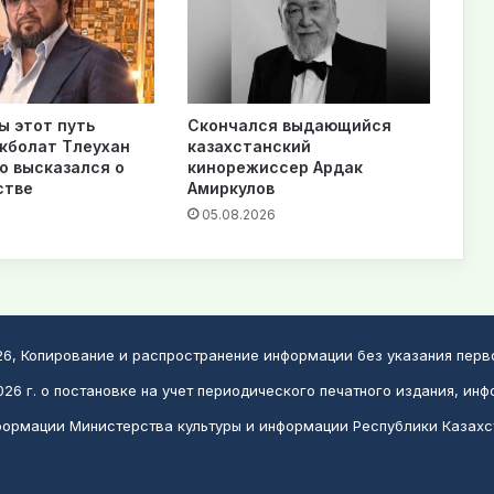
ы этот путь
Скончался выдающийся
екболат Тлеухан
казахстанский
о высказался о
кинорежиссер Ардак
стве
Амиркулов
05.08.2026
026, Копирование и распространение информации без указания пер
26 г. о постановке на учет периодического печатного издания, инф
ормации Министерства культуры и информации Республики Казахс