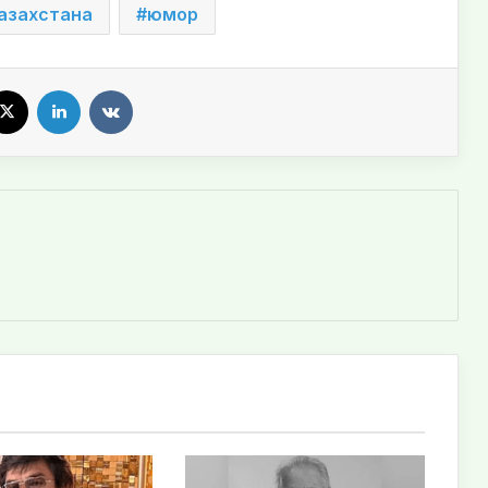
азахстана
юмор
X
LinkedIn
VKontakte