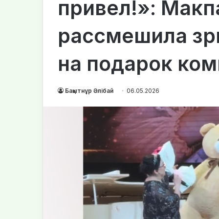
привел!»: Мак
рассмешила зр
на подарок ко
Бақытнұр Әлібай
06.05.2026