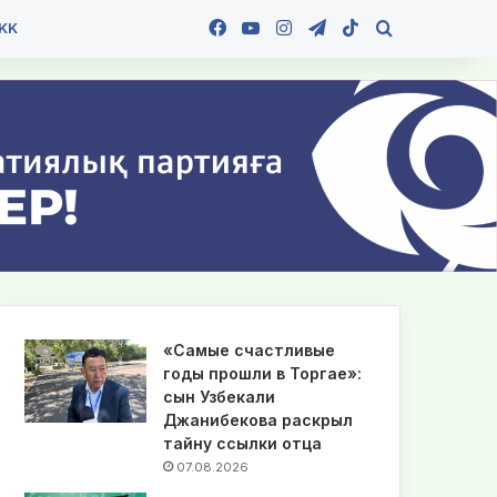
Facebook
YouTube
Instagram
Telegram
TikTok
Іздеу
KK
«Самые счастливые
годы прошли в Торгае»:
сын Узбекали
Джанибекова раскрыл
тайну ссылки отца
07.08.2026