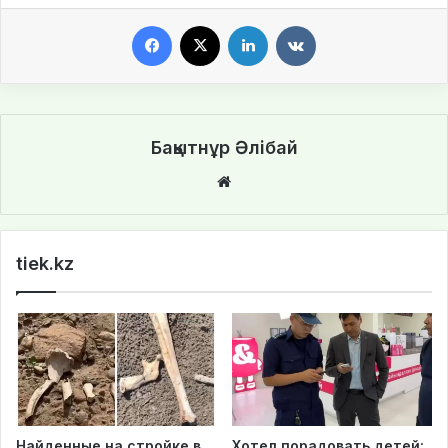
Facebook
X
LinkedIn
VKontakte
Бақытнұр Әлібай
We
bsi
te
tiek.kz
Найденные на стройке в
Хотел порадовать детей: