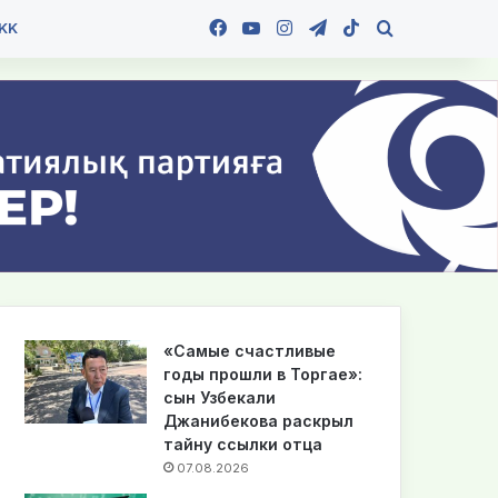
Facebook
YouTube
Instagram
Telegram
TikTok
Іздеу
KK
«Самые счастливые
годы прошли в Торгае»:
сын Узбекали
Джанибекова раскрыл
тайну ссылки отца
07.08.2026