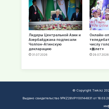
Лидеры Центральной Азии и
Онлайн-оп
Азербайджана подписали
теледебат
Чолпон-Атинскую
числу гол
декларацию
«Әділет»
31.07.2026
29.07.2026
© Copyright Tiek.kz 2
Выдано свидетельство №KZ28VPY00144831 от 18.03.20
инф