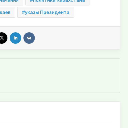
каев
указы Президента
X
LinkedIn
VKontakte