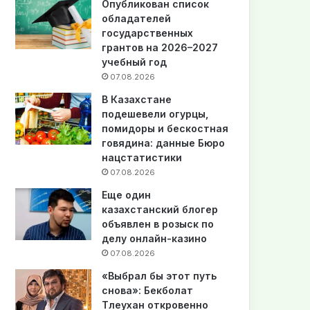
Опубликован список
обладателей
государственных
грантов на 2026–2027
учебный год
07.08.2026
В Казахстане
подешевели огурцы,
помидоры и бескостная
говядина: данные Бюро
нацстатистики
07.08.2026
Еще один
казахстанский блогер
объявлен в розыск по
делу онлайн-казино
07.08.2026
«Выбрал бы этот путь
снова»: Бекболат
Тлеухан откровенно