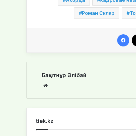
Роман Скляр
То
Facebook
Бақытнұр Әлібай
We
bsi
te
tiek.kz