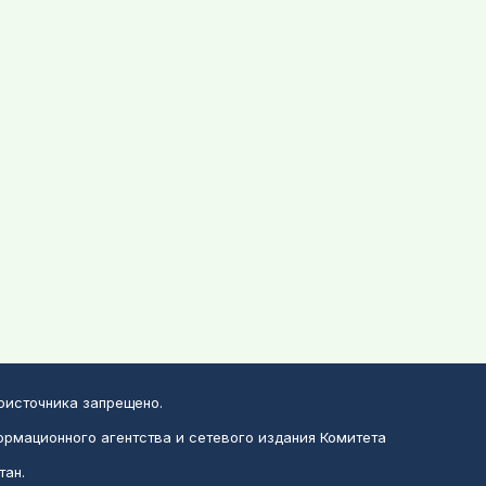
воисточника запрещено.
ормационного агентства и сетевого издания Комитета
тан.