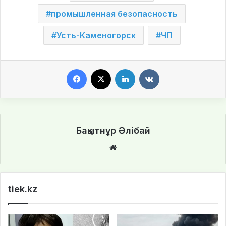
промышленная безопасность
Усть-Каменогорск
ЧП
Facebook
X
LinkedIn
VKontakte
Бақытнұр Әлібай
We
bsi
te
tiek.kz