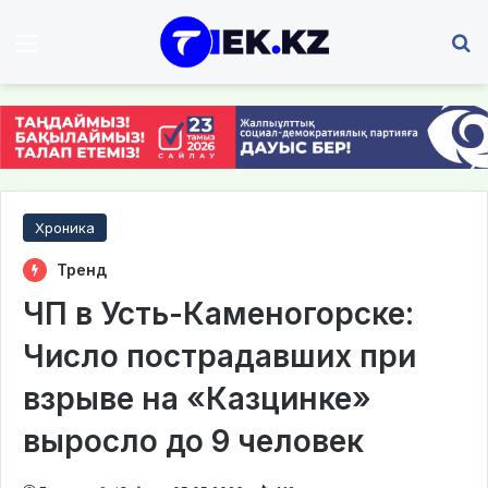
Мәзір
І
Хроника
Тренд
ЧП в Усть-Каменогорске:
Число пострадавших при
взрыве на «Казцинке»
выросло до 9 человек