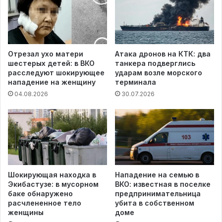
Отрезал ухо матери
Атака дронов на КТК: два
шестерых детей: в ВКО
танкера подверглись
расследуют шокирующее
ударам возле морского
нападение на женщину
терминала
04.08.2026
30.07.2026
Шокирующая находка в
Нападение на семью в
Экибастузе: в мусорном
ВКО: известная в поселке
баке обнаружено
предпринимательница
расчлененное тело
убита в собственном
женщины
доме