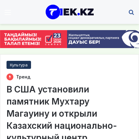
Мәзір
І
Культура
Тренд
В США установили
памятник Мухтару
Магауину и открыли
Казахский национально-
культурный центр