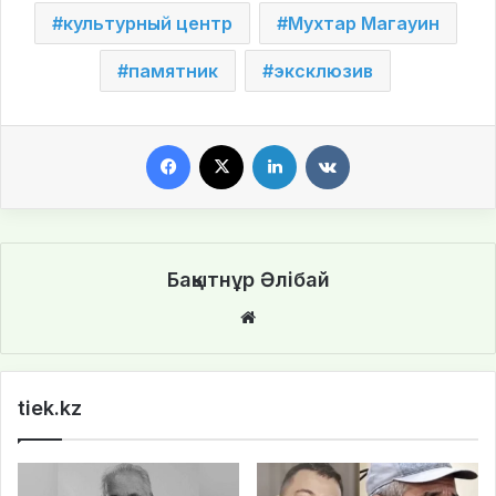
культурный центр
Мухтар Магауин
памятник
эксклюзив
Facebook
X
LinkedIn
VKontakte
Бақытнұр Әлібай
We
bsi
te
tiek.kz