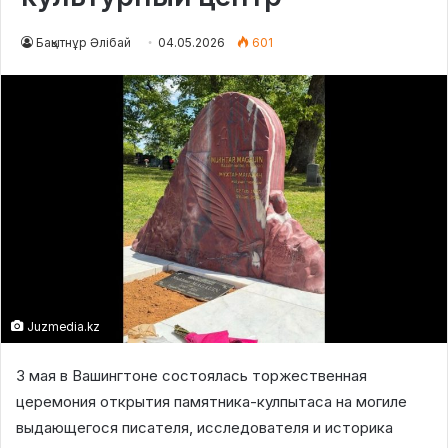
Бақытнұр Әлібай
04.05.2026
601
Juzmedia.kz
3 мая в Вашингтоне состоялась торжественная
церемония открытия памятника-кулпытаса на могиле
выдающегося писателя, исследователя и историка