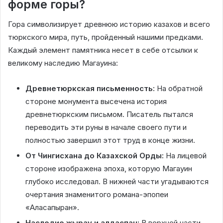
форме горы?
Гора символизирует древнюю историю казахов и всего
тюркского мира, путь, пройденный нашими предками.
Каждый элемент памятника несет в себе отсылки к
великому наследию Магауина:
Древнетюркская письменность:
На обратной
стороне монумента высечена история
древнетюркским письмом. Писатель пытался
переводить эти руны в начале своего пути и
полностью завершил этот труд в конце жизни.
От Чингисхана до Казахской Орды:
На лицевой
стороне изображена эпоха, которую Магауин
глубоко исследовал. В нижней части угадываются
очертания знаменитого романа-эпопеи
«Аласапыран».
Наследие жырау и алдаспан:
В верхней части