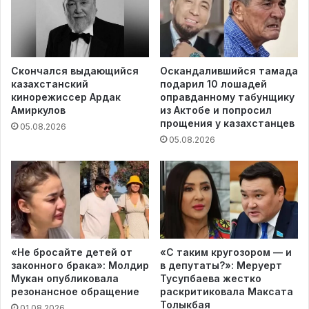
Скончался выдающийся
Оскандалившийся тамада
казахстанский
подарил 10 лошадей
кинорежиссер Ардак
оправданному табунщику
Амиркулов
из Актобе и попросил
прощения у казахстанцев
05.08.2026
05.08.2026
«Не бросайте детей от
«С таким кругозором — и
законного брака»: Молдир
в депутаты?»: Меруерт
Мукан опубликовала
Тусупбаева жестко
резонансное обращение
раскритиковала Максата
Толыкбая
01.08.2026