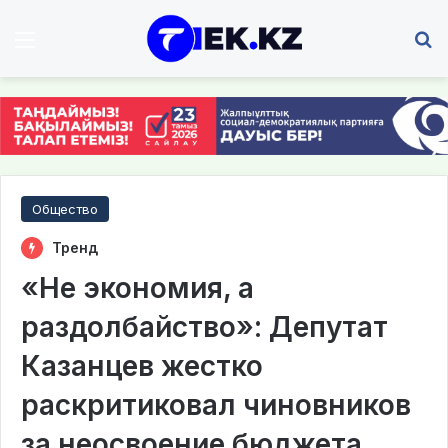
Мәзір
І
Общество
Тренд
«Не экономия, а
раздолбайство»: Депутат
Казанцев жестко
раскритиковал чиновников
за неосвоение бюджета