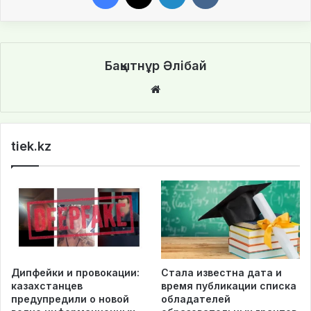
Бақытнұр Әлібай
We
bsi
te
tiek.kz
Дипфейки и провокации:
Стала известна дата и
казахстанцев
время публикации списка
предупредили о новой
обладателей