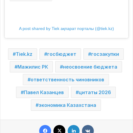
A post shared by Tiek ақпарат порталы (@tiek.kz)
Tiek.kz
госбюджет
госзакупки
Мажилис РК
неосвоение бюджета
ответственность чиновников
Павел Казанцев
цитаты 2026
экономика Казахстана
Facebook
X
LinkedIn
VKontakte