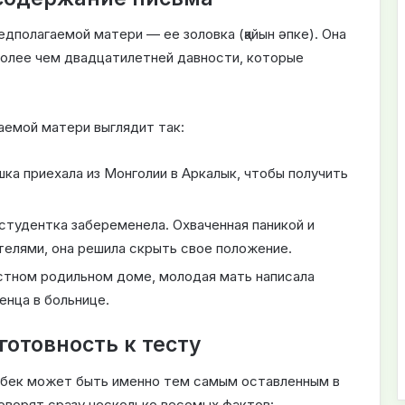
дполагаемой матери — ее золовка (қайын әпке). Она
олее чем двадцатилетней давности, которые
аемой матери выглядит так:
шка приехала из Монголии в Аркалык, чтобы получить
студентка забеременела. Охваченная паникой и
елями, она решила скрыть свое положение.
тном родильном доме, молодая мать написала
енца в больнице.
готовность к тесту
ибек может быть именно тем самым оставленным в
говорят сразу несколько весомых фактов: