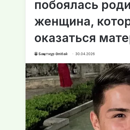
побоялась род
женщина, кото
оказаться мат
Бақытнұр Әлібай
30.04.2026