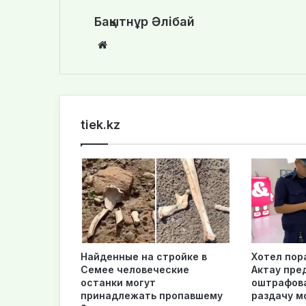
Бақытнұр Әлібай
We
bsi
te
tiek.kz
Найденные на стройке в
Хотел пор
Семее человеческие
Актау пре
останки могут
оштрафова
принадлежать пропавшему
раздачу м