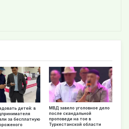
МВД завело уголовное дело
адовать детей: в
после скандальной
дпринимателя
проповеди на тое в
ли за бесплатную
Туркестанской области
ороженого