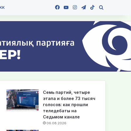
Facebook
YouTube
Instagram
Telegram
TikTok
Іздеу
KK
Семь партий, четыре
этапа и более 73 тысяч
голосов: как прошли
теледебаты на
Седьмом канале
06.08.2026