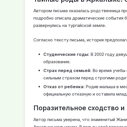
Автором письма оказалась родственница пре
подробно описала драматические события б
развернулись на тургайской земле.
Согласно тексту письма, история предполаг
Студенческие годы:
В 2002 году деву
образование.
Страх перед семьей:
Во время учебы 
сильным страхом перед строгими родит
Отказ от ребенка:
Родив малыша в мес
официальную отказную и оставила млад
Поразительное сходство и 
Автор письма уверена, что знаменитый Жан
Аркалыке мальчиком. В пользу этой версии 