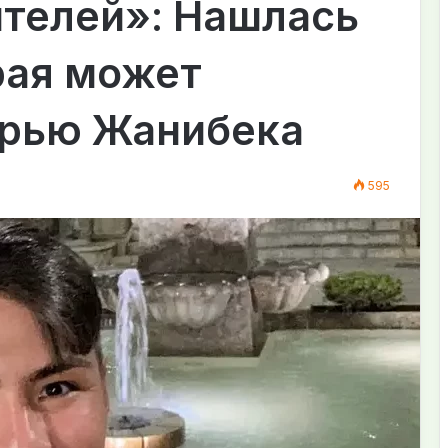
ителей»: Нашлась
рая может
ерью Жанибека
595