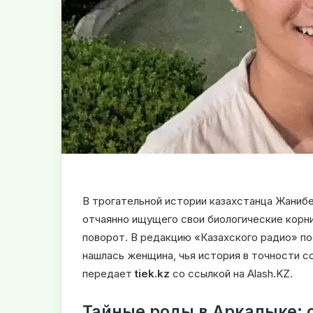
В трогательной истории казахстанца Жанибек
отчаянно ищущего свои биологические корн
поворот. В редакцию «Казахского радио» по
нашлась женщина, чья история в точности 
передает
tiek.kz
со ссылкой на Alash.KZ.
Тайные роды в Аркалыке: