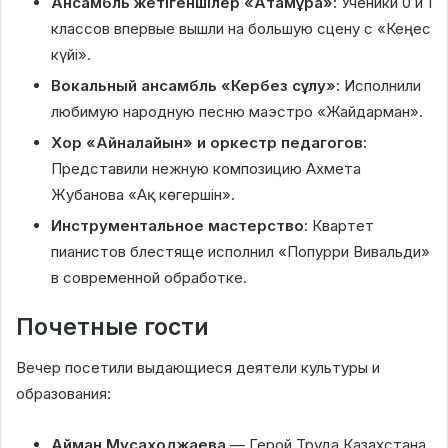
Ансамбль жетігеншілер «Атамұра»:
Ученики 0 и 1
классов впервые вышли на большую сцену с «Кеңес
күйі».
Вокальный ансамбль «Кербез сұлу»:
Исполнили
любимую народную песню маэстро «Жайдарман».
Хор «Айналайын» и оркестр педагогов:
Представили нежную композицию Ахмета
Жубанова «Ақ көгершін».
Инструментальное мастерство:
Квартет
пианистов блестяще исполнил «Попурри Вивальди»
в современной обработке.
Почетные гости
Вечер посетили выдающиеся деятели культуры и
образования:
Айман Мусаходжаева
— Герой Труда Казахстана,