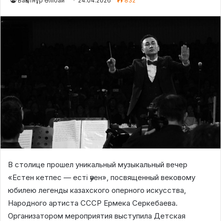
Бақытнұр Әлібай
24.04.2026
832
В столице прошел уникальный музыкальный вечер
«Естен кетпес — есті әуен», посвященный вековому
юбилею легенды казахского оперного искусства,
Народного артиста СССР Ермека Серкебаева.
Организатором мероприятия выступила Детская