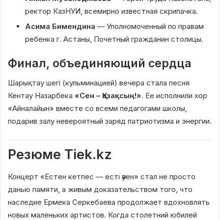
ректор КазНУИ, всемирно известная скрипачка.
Асима Бимендина
— Уполномоченный по правам
ребенка г. Астаны, Почетный гражданин столицы.
Финал, объединяющий сердца
Шарықтау шегі (кульминацией) вечера стала песня
Кентау Назарбека
«Сен – Қазақсың!»
. Ее исполнили хор
«Айналайын» вместе со всеми педагогами школы,
подарив залу невероятный заряд патриотизма и энергии.
Резюме Tiek.kz
Концерт «Естен кетпес — есті әуен» стал не просто
данью памяти, а живым доказательством того, что
наследие Ермека Серкебаева продолжает вдохновлять
новых маленьких артистов. Когда столетний юбилей