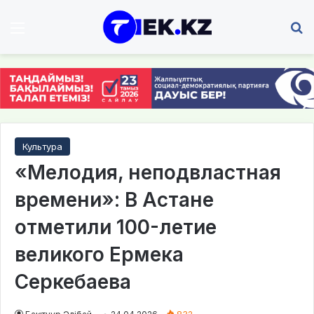
Мәзір
І
Культура
«Мелодия, неподвластная
времени»: В Астане
отметили 100-летие
великого Ермека
Серкебаева