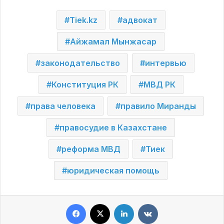
Tiek.kz
адвокат
Айжамал Мынжасар
законодательство
интервью
Конституция РК
МВД РК
права человека
правило Миранды
правосудие в Казахстане
реформа МВД
Тиек
юридическая помощь
Facebook
X
LinkedIn
VKontakte