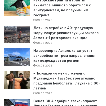
Ректорские гранты и гранты
акиматов: министр обратился к
абитуриентам, не получившим
госгрант
09.08.2026
Дети на стройке в 40-градусную
жару: вокруг реконструкции вокзала
Алматы-1 разгорелся скандал
09.08.2026
Из аэропорта Аркалыка запустят
авиарейсы по трем направлениям:
как возрождается регион
08.08.2026
«Познакомил меня с женой»:
Мухамеджан Тазабек трогательно
поздравил Бекболата Тлеухана с 60-
летием
08.08.2026
Сенат США одобрил «законопроект
Линдси Грэма» о жестких санкциях