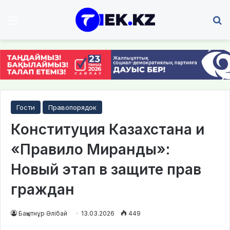
Мәзір
І
Гости
Правопорядок
Конституция Казахстана и
«Правило Миранды»:
Новый этап в защите прав
граждан
Бақытнұр Әлібай
13.03.2026
449