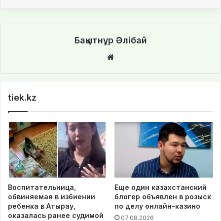
Бақытнұр Әлібай
We
bsi
te
tiek.kz
Воспитательница,
Еще один казахстанский
обвиняемая в избиении
блогер объявлен в розыск
ребенка в Атырау,
по делу онлайн-казино
оказалась ранее судимой
07.08.2026