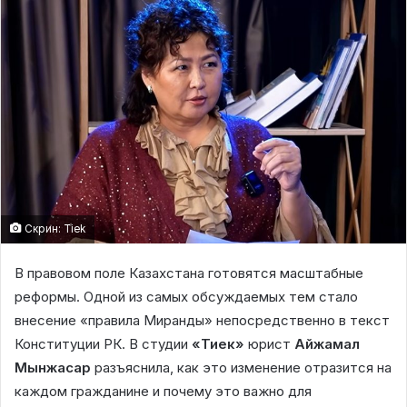
Скрин: Tiek
В правовом поле Казахстана готовятся масштабные
реформы. Одной из самых обсуждаемых тем стало
внесение «правила Миранды» непосредственно в текст
Конституции РК. В студии
«Тиек»
юрист
Айжамал
Мынжасар
разъяснила, как это изменение отразится на
каждом гражданине и почему это важно для