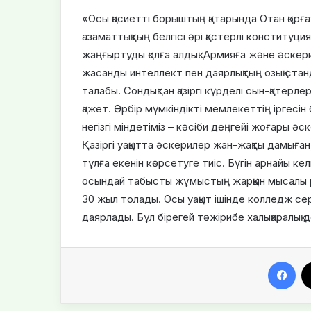
«Осы қасиетті борыштың қатарында Отан қорға
азаматтықтың белгісі әрі қастерлі конституци
жаңғыртуды қолға алдық. Армияға және әскери
жасанды интеллект пен даярлықтың озық станд
талабы. Сондықтан қазіргі күрделі сын-қатер
қажет. Әрбір мүмкіндікті мемлекеттің іргесін
негізгі міндетіміз – кәсіби деңгейі жоғары ә
Қазіргі уақытта әскерилер жан-жақты дамыған, 
тұлға екенін көрсетуге тиіс. Бүгін арнайы к
осындай табысты жұмыстың жарқын мысалы ре
30 жыл толады. Осы уақыт ішінде колледж сер
даярлады. Бұл бірегей тәжірибе халықаралық 
Facebook