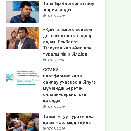
Тағы бір блогерге іздеу
жарияланды
07.08.2026
«Қайта өмірге келсем
де, осы жолды таңдар
едім»: Бекболат
Тілеухан көп әйел алу
туралы пікір білдірді
07.08.2026
GOV.KZ
платформасында
сайлау учаскесін білуге
мүмкіндік беретін
онлайн-сервис іске
қосылды
07.08.2026
Трамп «Туу туризміне»
қарсы жарлыққа қол қойды
07.08.2026