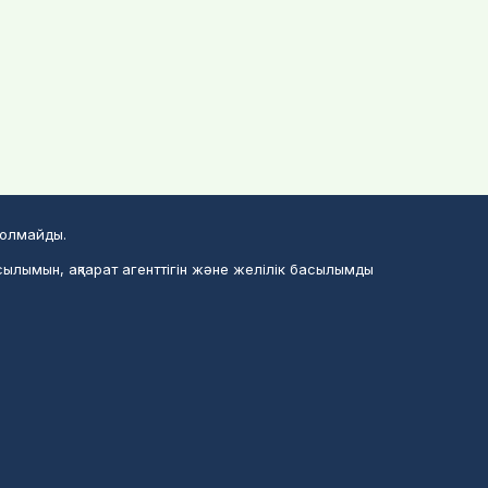
болмайды.
сылымын, ақпарат агенттігін және желілік басылымды