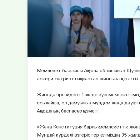
Мемлекет басшысы Ақмола облысының Щучинск 
әскери-патриоттық жастар жиынына қатысты.
Жиында президент 1 шілде күні мемлекетімізд
осылайша, ел дамуының мүлдем жаңа дәуірін
Ақорданың баспасөз қызметі.
«Жаңа Конституция барлық мемлекеттік және 
Мұндай күрделі өзгерістер еліміздің 35 жылд