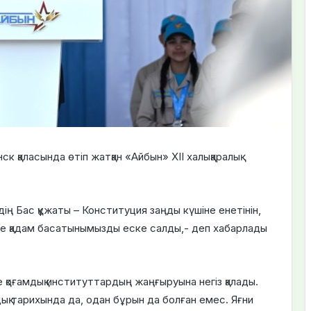
қаласында өтіп жатқан «Айбын» ХІI халықаралық
ің Бас құжаты – Конституция заңды күшіне енетінін,
е қадам басатынымызды еске салды,- деп хабарлады
қоғамдық институттардың жаңғыруына негіз қалады.
ық тарихында да, одан бұрын да болған емес. Яғни