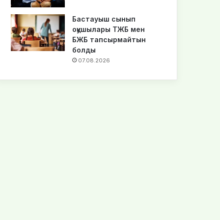
Бастауыш сынып
оқушылары ТЖБ мен
БЖБ тапсырмайтын
болды
07.08.2026