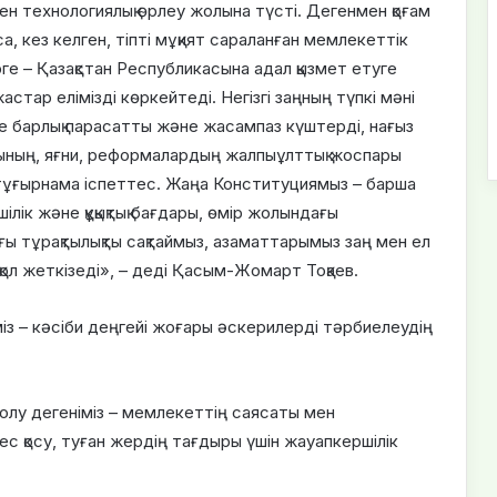
ен технологиялық өрлеу жолына түсті. Дегенмен қоғам
са, кез келген, тіпті мұқият сараланған мемлекеттік
рге – Қазақстан Республикасына адал қызмет етуге
стар елімізді көркейтеді. Негізгі заңның түпкі мәні
е барлық парасатты және жасампаз күштерді, нағыз
рының, яғни, реформалардың жалпыұлттық жоспары
к тұғырнама іспеттес. Жаңа Конституциямыз – барша
ілік және құқықтық бағдары, өмір жолындағы
ағы тұрақтылықты сақтаймыз, азаматтарымыз заң мен ел
 қол жеткізеді», – деді Қасым-Жомарт Тоқаев.
міз – кәсіби деңгейі жоғары әскерилерді тәрбиелеудің
лу дегеніміз – мемлекеттің саясаты мен
үлес қосу, туған жердің тағдыры үшін жауапкершілік