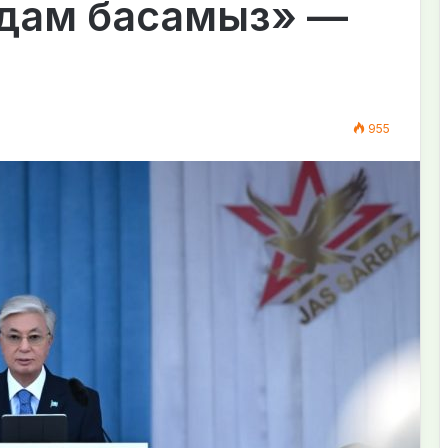
қадам басамыз» —
955