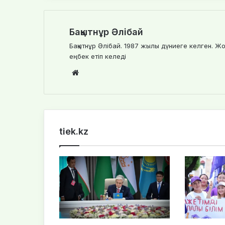
Бақытнұр Әлібай
Бақытнұр Әлібай. 1987 жылы дүниеге келген. Жо
еңбек етіп келеді
We
bsi
te
tiek.kz