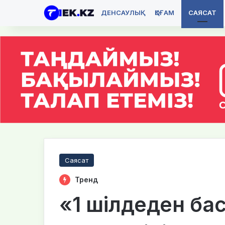
ДЕНСАУЛЫҚ
ҚОҒАМ
САЯСАТ
Саясат
Тренд
«1 шілдеден ба