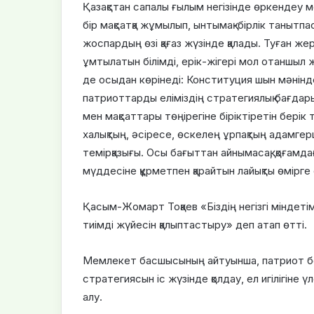
Қазақстан сапалы ғылым негізінде өркендеу м
бір мақсатқа жұмылып, ынтымақ-бірлік танытпа
жоспардың өзі қағаз жүзінде қалады. Туған же
ұмтылатын білімді, ерік-жігері мол отаншыл жа
де осыдан көрінеді: Конституция шын мәнінд
патриоттарды еліміздің стратегиялық бағда
мен мақсаттары төңірегіне біріктіретін бері
халықтың, әсіресе, өскелең ұрпақтың адамгерш
темірқазығы. Осы бағыттан айнымасақ, қоғамд
мүддесіне құрметпен қарайтын лайықты өмірге
Қасым-Жомарт Тоқаев «Біздің негізгі міндеті
тиімді жүйесін қалыптастыру» деп атап өтті.
Мемлекет басшысының айтуынша, патриот бо
стратегиясын іс жүзінде қолдау, ел игілігіне 
алу.