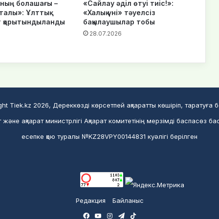
нның болашағы –
«Сайлау әділ өтуі тиіс!»:
талы»: Ұлттық
«Халық үні» тәуелсіз
 қорытындыланды
бақылаушылар тобы
28.07.2026
ght Tiek.kz 2026, Дереккөзді көрсетпей ақпаратты көшіріп, таратуға 
және ақпарат министрлігі Ақпарат комитетінің мерзімді баспасөз ба
есепке қою туралы №KZ28VPY00144831 куәлігі берілген
Редакция
Байланыс
Facebook
YouTube
Instagram
Telegram
TikTok