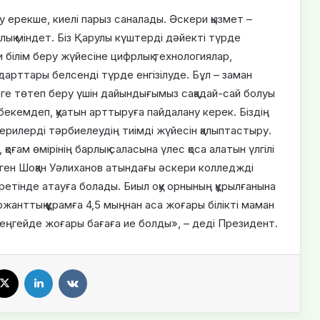
у ерекше, киелі парыз саналады. Әскери қызмет –
ялық міндет. Біз Қарулы күштерді дәйекті түрде
 білім беру жүйесіне цифрлық технологиялар,
арттары белсенді түрде енгізілуде. Бұл – заман
лерге төтеп беру үшін дайындығымыз сақадай-сай болуы
 бекемдеп, қуатын арттыруға пайдалану керек. Біздің
скерилерді тәрбиелеудің тиімді жүйесін қалыптастыру.
қоғам өмірінің барлық саласына үлес қоса алатын үлгілі
елген Шоқан Уәлиханов атындағы әскери колледжді
тінде атауға болады. Биыл оқу орнының құрылғанына
жанттық құрамға 4,5 мыңнан аса жоғары білікті маман
деңгейде жоғары бағаға ие болды», – деді Президент.
X
LinkedIn
VKontakte