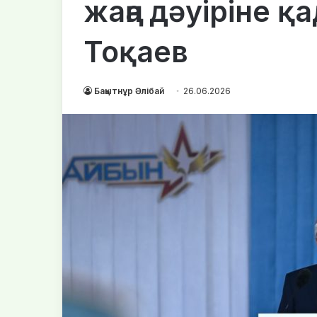
жаңа дәуіріне 
Тоқаев
Бақытнұр Әлібай
26.06.2026