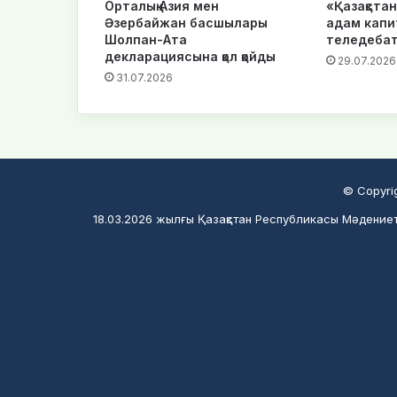
Орталық Азия мен
«Қазақста
Әзербайжан басшылары
адам капи
Шолпан-Ата
теледебат
декларациясына қол қойды
29.07.2026
31.07.2026
© Copyri
18.03.2026 жылғы Қазақстан Республикасы Мәдениет 