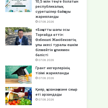
10,5 млн теңге болатын
республикалық
суретшілер байқауы
жарияланды
07.08.2026
«Бақытты шағы осы
Торғайда өтті»:
Өзбекәлі Жәнібековтің
ұлы әкесі туралы ешкім
білмейтін құпиямен
бөлісті
07.08.2026
Грант иегерлерінің
тізімі жарияланды
07.08.2026
Қияр, қызанақ және сиыр
еті арзандады
07.08.2026