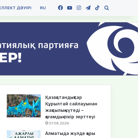
Facebook
YouTube
Instagram
Telegram
TikTok
Іздеу
ЛЛЕКТ ДӘУІРІ
RU
Қазақстандықтар
Құрылтай сайлауынан
жақсылық күтеді –
қоғамдық пікір зерттеуі
07.08.2026
Алматыда жүлде қоры