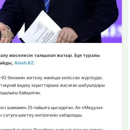
 алу мәселесін талқылап жатыр. Бұл туралы
лайды,
Alash.KZ.
-92 бензинін жеткізу жөнінде келіссөз жүргізуде.
і мұнай өңдеу зауыттарына жасаған шабуылдары
пшылығы байқалған.
ірісі шамамен 25 пайызға қысқарған. Ал «Медуза»
 сатуға шектеу енгізілгенін хабарлады.
нармай өндірісі Ресеймен салыстырғанда төмен