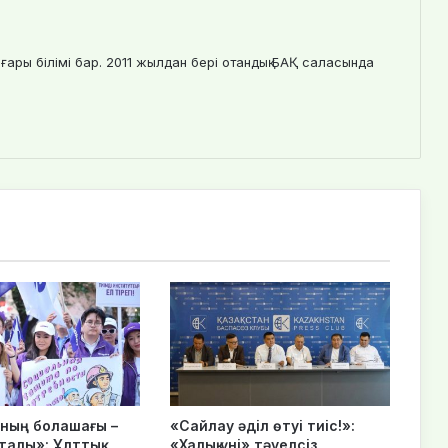
ғары білімі бар. 2011 жылдан бері отандық БАҚ саласында
нның болашағы –
«Сайлау әділ өтуі тиіс!»:
талы»: Ұлттық
«Халық үні» тәуелсіз