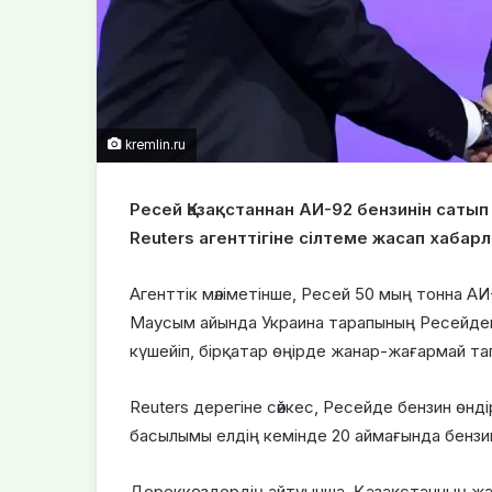
kremlin.ru
Ресей Қазақстаннан АИ-92 бензинін сатып
Reuters агенттігіне сілтеме жасап хабар
Агенттік мәліметінше, Ресей 50 мың тонна АИ
Маусым айында Украина тарапының Ресейдег
күшейіп, бірқатар өңірде жанар-жағармай та
Reuters дерегіне сәйкес, Ресейде бензин өнд
басылымы елдің кемінде 20 аймағында бензин
Дереккөздердің айтуынша, Қазақстанның жа