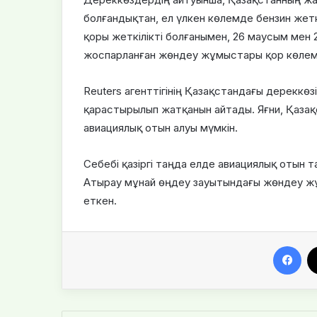
болғандықтан, ел үлкен көлемде бензин жетк
қоры жеткілікті болғанымен, 26 маусым мен
жоспарланған жөндеу жұмыстары қор көлемін
Reuters агенттігінің Қазақстандағы дереккө
қарастырылып жатқанын айтады. Яғни, Қазақс
авиациялық отын алуы мүмкін.
Себебі қазіргі таңда елде авиациялық отын 
Атырау мұнай өңдеу зауытындағы жөндеу жұ
еткен.
Facebook