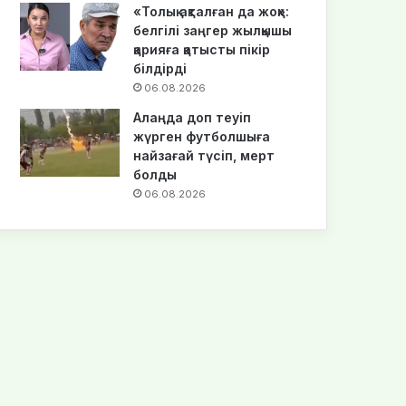
«Толық ақталған да жоқ»:
белгілі заңгер жылқышы
қарияға қатысты пікір
білдірді
06.08.2026
Алаңда доп теуіп
жүрген футболшыға
найзағай түсіп, мерт
болды
06.08.2026