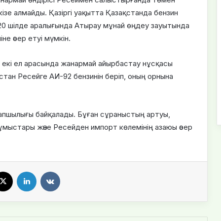
ізе алмайды. Қазіргі уақытта Қазақстанда бензин
 20 шілде аралығында Атырау мұнай өңдеу зауытында
е әсер етуі мүмкін.
зі екі ел арасында жанармай айырбастау нұсқасы
тан Ресейге АИ-92 бензинін беріп, оның орнына
тапшылығы байқалады. Бұған сұраныстың артуы,
мыстары және Ресейден импорт көлемінің азаюы әсер
X
LinkedIn
VKontakte