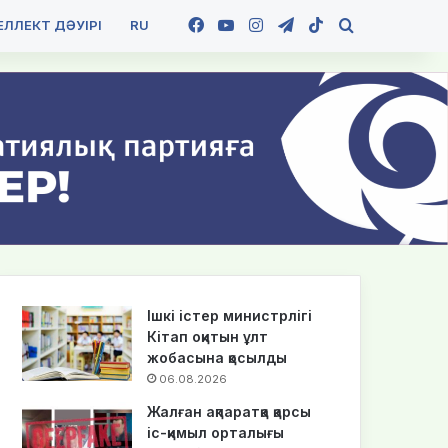
Facebook
YouTube
Instagram
Telegram
TikTok
Іздеу
ЛЛЕКТ ДӘУІРІ
RU
Ішкі істер министрлігі
Кітап оқитын ұлт
жобасына қосылды
06.08.2026
Жалған ақпаратқа қарсы
іс-қимыл орталығы