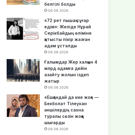
белгілі болды
06.08.2026
«72 рет пышақ сұғар
едім»: Желіде Нұрай
Серікбайдың өліміне
қатысты пікір жазған
адам ұсталды
06.08.2026
Ғалымдар Жер халқын 4
млрд адамға дейін
азайту жолын іздеп
жатыр
06.08.2026
«Ешқандай да кие жоқ» —
Бекболат Тілеухан
әншілердің сахна
туралы сөзін жоққа
шығарды
06.08.2026