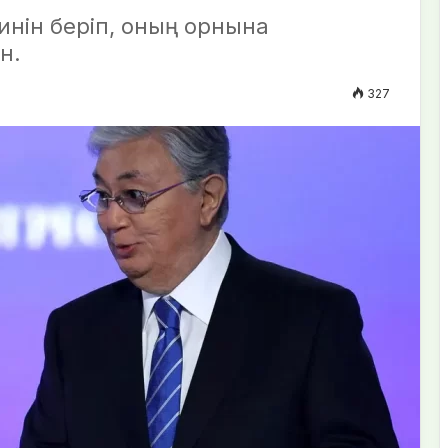
инін беріп, оның орнына
н.
327