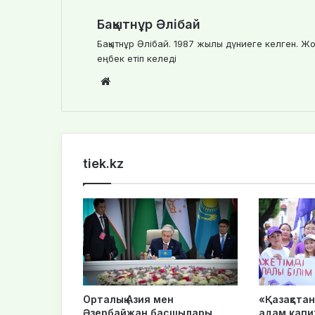
Бақытнұр Әлібай
Бақытнұр Әлібай. 1987 жылы дүниеге келген. Жо
еңбек етіп келеді
We
bsi
te
tiek.kz
Орталық Азия мен
«Қазақста
Әзербайжан басшылары
адам капи