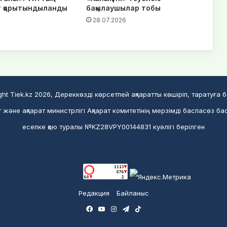
 қорытындыланды
бақылаушылар тобы
28.07.2026
ght Tiek.kz 2026, Дереккөзді көрсетпей ақпаратты көшіріп, таратуға 
және ақпарат министрлігі Ақпарат комитетінің мерзімді баспасөз ба
есепке қою туралы №KZ28VPY00144831 куәлігі берілген
Редакция
Байланыс
Facebook
YouTube
Instagram
Telegram
TikTok