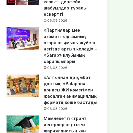
кезекті дипфейк
шабуылдар туралы
ескертті
06.08.2026
«Партиялар мен
азаматтық қоғамның
өзара іс-қимылы жүйелі
негізде артып келеді» –
«Sarap» клубының
сарапшылары
06.08.2026
«Алтыннан да қымбат
достық»: «Balapan»
арнасы ЖИ көмегімен
жасалған анимациялық
форматқа көше бастады
06.08.2026
Мемлекеттік грант
иегерлерінің тізімі
жарияланатын күн