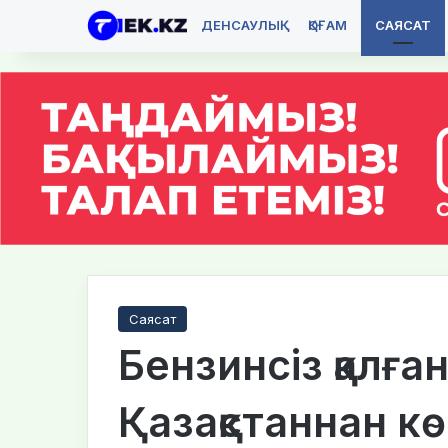
ДЕНСАУЛЫҚ
ҚОҒАМ
САЯСАТ
Саясат
Бензинсіз қалға
Қазақстаннан к