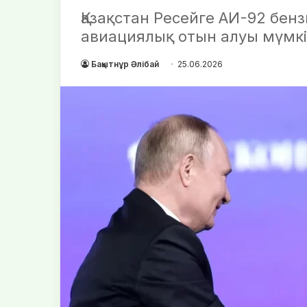
Қазақстан Ресейге АИ-92 бенз
авиациялық отын алуы мүмкі
Бақытнұр Әлібай
25.06.2026