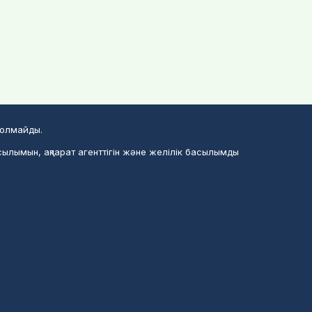
болмайды.
сылымын, ақпарат агенттігін және желілік басылымды