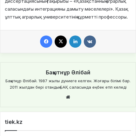
диссертациясының тақырыбы – «Қазақстанның аграрлық
саласындағы интеграцияны дамыту мәселелері». Қазақ
ұлттық аграрлық университетінің құрметті профессоры.
Facebook
X
LinkedIn
VKontakte
Бақытнұр Әлібай
Бақытнұр Әлібай. 1987 жылы дүниеге келген. Жоғары білімі бар.
2011 жылдан бері отандық БАҚ саласында еңбек етіп келеді
We
bsi
te
tiek.kz