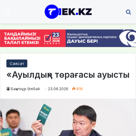
Мәзір
І
Саясат
«Ауылдың» төрағасы ауысты
Бақытнұр Әлібай
23.06.2026
816