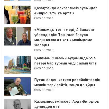
Қазақстанда алкогольсіз сусындар
өндірісі 17%-ға артты
05.08.2026
«Малымды тегін жеді, 4 баласын
үйлендірді»: Тәжіғали Елеуов
малшысына қатысты мәлімдеме
жасады
05.08.2026
Қалқаман-2 шағын ауданында 594
пәтері бар тұрғын үйді салып бітті
05.08.2026
Путин елден кеткен ресейліктердің
мүлкін тәркілейтін заңға қол қойды
05.08.2026
Қазақ кинорежиссері Ардақ Әмірқұлов
дүниеден өтті