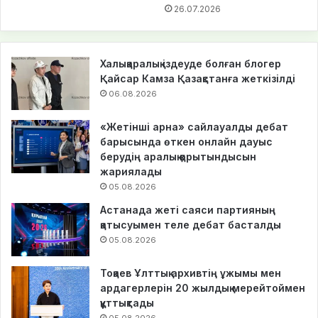
26.07.2026
Халықаралық іздеуде болған блогер
Қайсар Камза Қазақстанға жеткізілді
06.08.2026
«Жетінші арна» сайлауалды дебат
барысында өткен онлайн дауыс
берудің аралық қорытындысын
жариялады
05.08.2026
Астанада жеті саяси партияның
қатысуымен теле дебат басталды
05.08.2026
Тоқаев Ұлттық архивтің ұжымы мен
ардагерлерін 20 жылдық мерейтоймен
құттықтады
05.08.2026