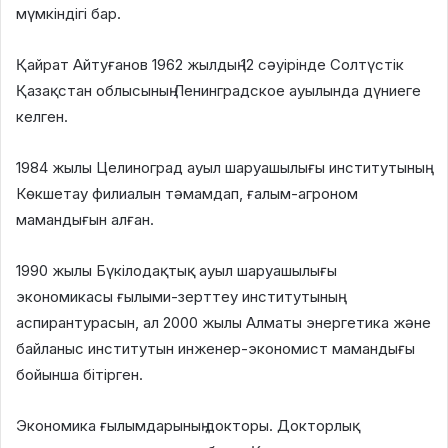
мүмкіндігі бар.
Қайрат Айтуғанов 1962 жылдың 12 сәуірінде Солтүстік
Қазақстан облысының Ленинградское ауылында дүниеге
келген.
1984 жылы Целиноград ауыл шаруашылығы институтының
Көкшетау филиалын тәмамдап, ғалым-агроном
мамандығын алған.
1990 жылы Бүкілодақтық ауыл шаруашылығы
экономикасы ғылыми-зерттеу институтының
аспирантурасын, ал 2000 жылы Алматы энергетика және
байланыс институтын инженер-экономист мамандығы
бойынша бітірген.
Экономика ғылымдарының докторы. Докторлық