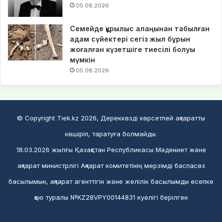
05.08.2026
Семейде құрылыс алаңынан табылған
адам сүйектері сегіз жыл бұрын
жоғалған күзетшіге тиесілі болуы
мүмкін
05.08.2026
© Copyright Tiek.kz 2026, Дереккөзді көрсетпей ақпаратты
көшіріп, таратуға болмайды.
18.03.2026 жылғы Қазақстан Республикасы Мәдениет және
ақпарат министрлігі Ақпарат комитетінің мерзімді баспасөз
басылымын, ақпарат агенттігін және желілік басылымды есепке
қою туралы №KZ28VPY00144831 куәлігі берілген