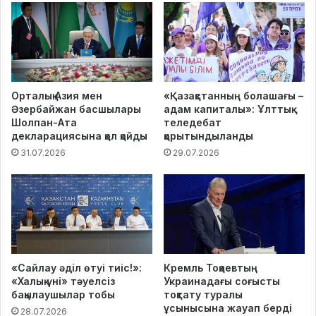
Орталық Азия мен
«Қазақстанның болашағы –
Әзербайжан басшылары
адам капиталы»: Ұлттық
Шолпан-Ата
теледебат
декларациясына қол қойды
қорытындыланды
31.07.2026
29.07.2026
«Сайлау әділ өтуі тиіс!»:
Кремль Тоқаевтың
«Халық үні» тәуелсіз
Украинадағы соғысты
бақылаушылар тобы
тоқтату туралы
ұсынысына жауап берді
28.07.2026