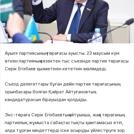
Ауыл» партиясының төрағасы ауысты. 23 маусым күні
өткен партияның кезектен тыс съезінде партия төрағасы
Серік Егізбаев қызметінен кететінін мәлімдеді.
Съезд делегаттары бұған дейін партия төрағасының
орынбасары болған Қайрат Айтуғановтың
кандидатурасын бірауыздан қолдады.
Экс-төраға Серік Егізбаевтың айтуынша, жаңа төрағаның
партиялық жұмыста сабақтастықты қамтамасыз етіп,
алда тұрған міндеттерді іске асыруды үйлестіруге зор