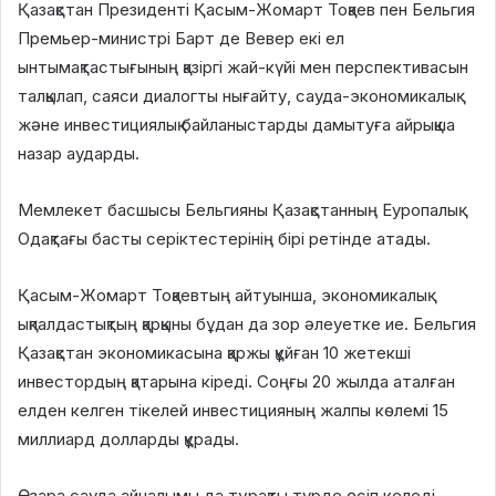
Қазақстан Президенті Қасым-Жомарт Тоқаев пен Бельгия
Премьер-министрі Барт де Вевер екі ел
ынтымақтастығының қазіргі жай-күйі мен перспективасын
талқылап, саяси диалогты нығайту, сауда-экономикалық
және инвестициялық байланыстарды дамытуға айрықша
назар аударды.
Мемлекет басшысы Бельгияны Қазақстанның Еуропалық
Одақтағы басты серіктестерінің бірі ретінде атады.
Қасым-Жомарт Тоқаевтың айтуынша, экономикалық
ықпалдастықтың қарқыны бұдан да зор әлеуетке ие. Бельгия
Қазақстан экономикасына қаржы құйған 10 жетекші
инвестордың қатарына кіреді. Соңғы 20 жылда аталған
елден келген тікелей инвестицияның жалпы көлемі 15
миллиард долларды құрады.
Өзара сауда айналымы да тұрақты түрде өсіп келеді.