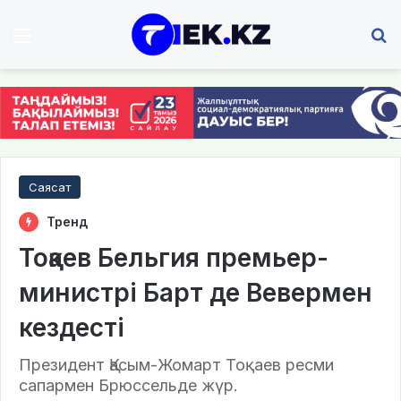
Мәзір
І
Саясат
Тренд
Тоқаев Бельгия премьер-
министрі Барт де Вевермен
кездесті
Президент Қасым-Жомарт Тоқаев ресми
сапармен Брюссельде жүр.