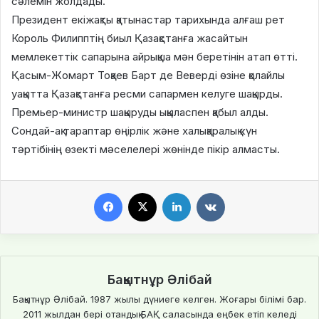
сәлемін жолдады.
Президент екіжақты қатынастар тарихында алғаш рет
Король Филипптің биыл Қазақстанға жасайтын
мемлекеттік сапарына айрықша мән беретінін атап өтті.
Қасым-Жомарт Тоқаев Барт де Веверді өзіне қолайлы
уақытта Қазақстанға ресми сапармен келуге шақырды.
Премьер-министр шақыруды ықыласпен қабыл алды.
Сондай-ақ тараптар өңірлік және халықаралық күн
тәртібінің өзекті мәселелері жөнінде пікір алмасты.
Facebook
X
LinkedIn
VKontakte
Бақытнұр Әлібай
Бақытнұр Әлібай. 1987 жылы дүниеге келген. Жоғары білімі бар.
2011 жылдан бері отандық БАҚ саласында еңбек етіп келеді