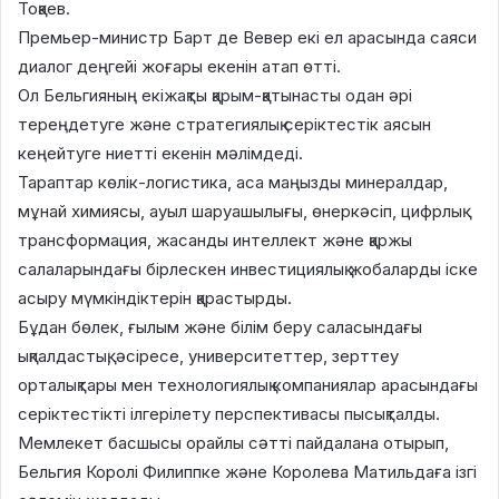
Тоқаев.
Премьер-министр Барт де Вевер екі ел арасында саяси
диалог деңгейі жоғары екенін атап өтті.
Ол Бельгияның екіжақты қарым-қатынасты одан әрі
тереңдетуге және стратегиялық серіктестік аясын
кеңейтуге ниетті екенін мәлімдеді.
Тараптар көлік-логистика, аса маңызды минералдар,
мұнай химиясы, ауыл шаруашылығы, өнеркәсіп, цифрлық
трансформация, жасанды интеллект және қаржы
салаларындағы бірлескен инвестициялық жобаларды іске
асыру мүмкіндіктерін қарастырды.
Бұдан бөлек, ғылым және білім беру саласындағы
ықпалдастық, әсіресе, университеттер, зерттеу
орталықтары мен технологиялық компаниялар арасындағы
серіктестікті ілгерілету перспективасы пысықталды.
Мемлекет басшысы орайлы сәтті пайдалана отырып,
Бельгия Королі Филиппке және Королева Матильдаға ізгі