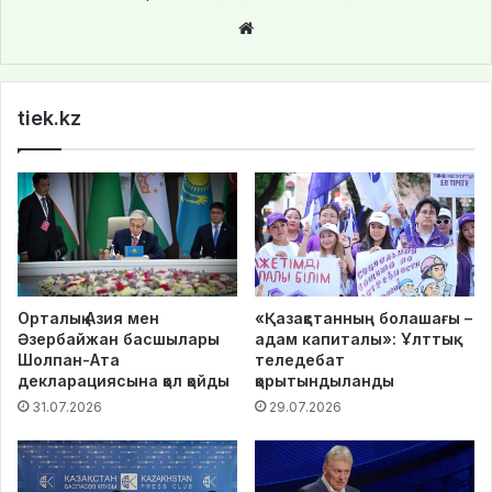
We
bsi
te
tiek.kz
Орталық Азия мен
«Қазақстанның болашағы –
Әзербайжан басшылары
адам капиталы»: Ұлттық
Шолпан-Ата
теледебат
декларациясына қол қойды
қорытындыланды
31.07.2026
29.07.2026