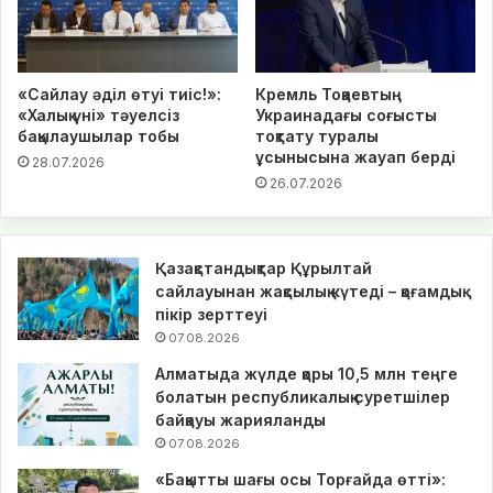
«Сайлау әділ өтуі тиіс!»:
Кремль Тоқаевтың
«Халық үні» тәуелсіз
Украинадағы соғысты
бақылаушылар тобы
тоқтату туралы
ұсынысына жауап берді
28.07.2026
26.07.2026
Қазақстандықтар Құрылтай
сайлауынан жақсылық күтеді – қоғамдық
пікір зерттеуі
07.08.2026
Алматыда жүлде қоры 10,5 млн теңге
болатын республикалық суретшілер
байқауы жарияланды
07.08.2026
«Бақытты шағы осы Торғайда өтті»: