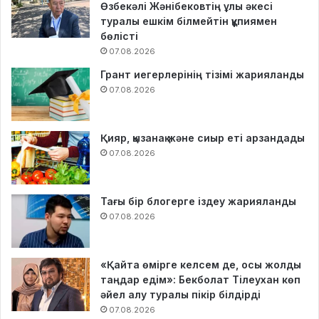
Өзбекәлі Жәнібековтің ұлы әкесі
туралы ешкім білмейтін құпиямен
бөлісті
07.08.2026
Грант иегерлерінің тізімі жарияланды
07.08.2026
Қияр, қызанақ және сиыр еті арзандады
07.08.2026
Тағы бір блогерге іздеу жарияланды
07.08.2026
«Қайта өмірге келсем де, осы жолды
таңдар едім»: Бекболат Тілеухан көп
әйел алу туралы пікір білдірді
07.08.2026