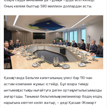
Оның көлемі былтыр 580 миллион доллардан асты.
Қазақстанда Бельгия капиталының үлесі бар 110-нан
астам компания жұмыс істейді. Бұл өзара тиімді
ынтымақтастықты нығайтуға деген ортақ ұмтылысымызды
аңғартады. Танымал бельгиялық компаниялар біздің елдің
нарығына көптеп келіп жатыр, – деді Қасым-Жомарт