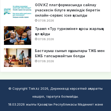
GOV.KZ платформасында сайлау
учаскесін білуге мүмкіндік беретін
онлайн-сервис іске қосылды
07.08.2026
Трамп «Туу туризміне» қарсы жарлыққа
қол қойды
07.08.2026
Бастауыш сынып оқушылары ТЖБ мен
БЖБ тапсырмайтын болды
07.08.2026
© Copyright Tiek.kz 2026, Дереккөзді көрсетпей ақпаратты
көшіріп, таратуға болмайды.
18.03.2026 жылғы Қазақстан Республикасы Мәдениет және