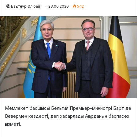
Бақытнұр Әлібай
23.06.2026
542
Мемлекет басшысы Бельгия Премьер-министрі Барт де
Вевермен кездесті, деп хабарлады Ақорданың баспасөз
қызметі.