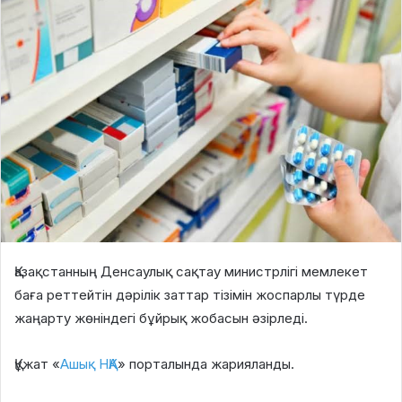
Қазақстанның Денсаулық сақтау министрлігі мемлекет
баға реттейтін дәрілік заттар тізімін жоспарлы түрде
жаңарту жөніндегі бұйрық жобасын әзірледі.
Құжат «
Ашық НҚА
» порталында жарияланды.