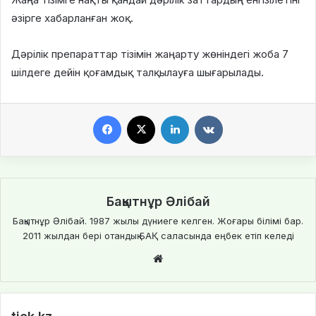
әзірге хабарланған жоқ.
Дәрілік препараттар тізімін жаңарту жөніндегі жоба 7
шілдеге дейін қоғамдық талқылауға шығарылады.
Facebook
X
LinkedIn
VKontakte
Бақытнұр Әлібай
Бақытнұр Әлібай. 1987 жылы дүниеге келген. Жоғары білімі бар.
2011 жылдан бері отандық БАҚ саласында еңбек етіп келеді
We
bsi
te