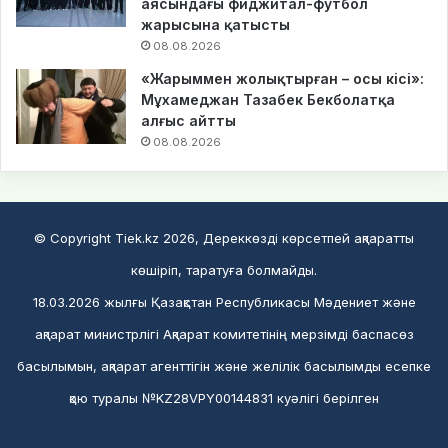
аясындағы фиджитал-футбол
жарысына қатысты
08.08.2026
«Жарыммен жолықтырған – осы кісі»:
Мұхамеджан Тазабек Бекболатқа
алғыс айтты
08.08.2026
© Copyright Tiek.kz 2026, Дереккөзді көрсетпей ақпаратты
көшіріп, таратуға болмайды.
18.03.2026 жылғы Қазақстан Республикасы Мәдениет және
ақпарат министрлігі Ақпарат комитетінің мерзімді баспасөз
басылымын, ақпарат агенттігін және желілік басылымды есепке
қою туралы №KZ28VPY00144831 куәлігі берілген