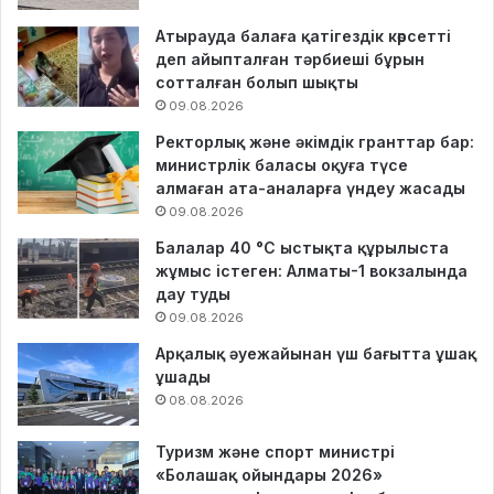
Атырауда балаға қатігездік көрсетті
деп айыпталған тәрбиеші бұрын
сотталған болып шықты
09.08.2026
Ректорлық және әкімдік гранттар бар:
министрлік баласы оқуға түсе
алмаған ата-аналарға үндеу жасады
09.08.2026
Балалар 40 °C ыстықта құрылыста
жұмыс істеген: Алматы-1 вокзалында
дау туды
09.08.2026
Арқалық әуежайынан үш бағытта ұшақ
ұшады
08.08.2026
Туризм және спорт министрі
«Болашақ ойындары 2026»