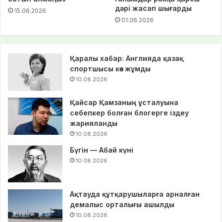
дәрі жасап шығарды
15.06.2026
01.06.2026
Қаралы хабар: Англияда қазақ
спортшысы көз жұмды
10.08.2026
Қайсар Қамзаның ұсталуына
себепкер болған блогерге іздеу
жарияланды
10.08.2026
Бүгін — Абай күні
10.08.2026
Ақтауда құтқарушыларға арналған
демалыс орталығы ашылды
10.08.2026