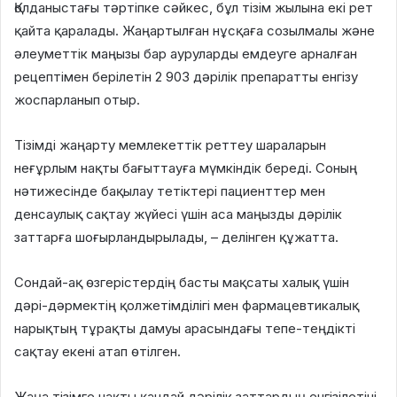
Қолданыстағы тәртіпке сәйкес, бұл тізім жылына екі рет
қайта қаралады. Жаңартылған нұсқаға созылмалы және
әлеуметтік маңызы бар ауруларды емдеуге арналған
рецептімен берілетін 2 903 дәрілік препаратты енгізу
жоспарланып отыр.
Тізімді жаңарту мемлекеттік реттеу шараларын
неғұрлым нақты бағыттауға мүмкіндік береді. Соның
нәтижесінде бақылау тетіктері пациенттер мен
денсаулық сақтау жүйесі үшін аса маңызды дәрілік
заттарға шоғырландырылады, – делінген құжатта.
Сондай-ақ өзгерістердің басты мақсаты халық үшін
дәрі-дәрмектің қолжетімділігі мен фармацевтикалық
нарықтың тұрақты дамуы арасындағы тепе-теңдікті
сақтау екені атап өтілген.
Жаңа тізімге нақты қандай дәрілік заттардың енгізілетіні