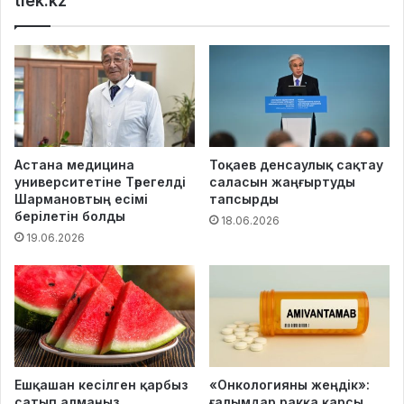
tiek.kz
Астана медицина
Тоқаев денсаулық сақтау
университетіне Төрегелді
саласын жаңғыртуды
Шармановтың есімі
тапсырды
берілетін болды
18.06.2026
19.06.2026
Ешқашан кесілген қарбыз
«Онкологияны жеңдік»:
сатып алмаңыз
ғалымдар ракқа қарсы