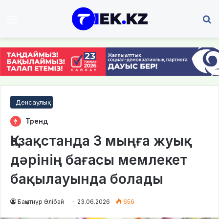
Мәзір
І
Денсаулық
Тренд
Қазақстанда 3 мыңға жуық
дәрінің бағасы мемлекет
бақылауында болады
Бақытнұр Әлібай
23.06.2026
656